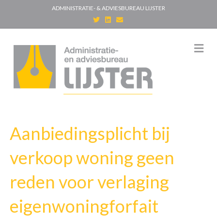
ADMINISTRATIE- & ADVIESBUREAU LIJSTER
T
L
E
w
i
m
i
n
a
t
k
i
t
e
l
M
e
d
e
r
i
n
n
u
Aanbiedingsplicht bij
verkoop woning geen
reden voor verlaging
eigenwoningforfait