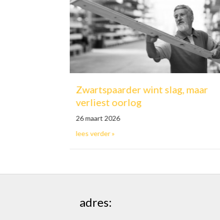
Doorlene
Zwartspaarder wint slag, maar
is winstu
verliest oorlog
26 maart 202
26 maart 2026
a
mer is geen loon
about Zwartspaarder wint slag, maar verliest oorlog
lees verder »
lees verder »
adres: