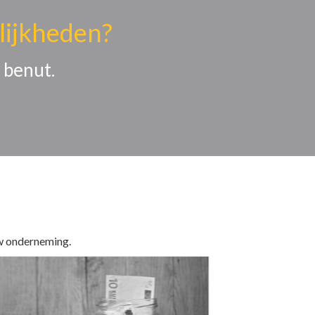
lijkheden?
 benut.
uw onderneming.