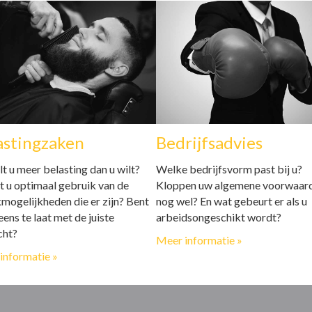
astingzaken
Bedrijfsadvies
t u meer belasting dan u wilt?
Welke bedrijfsvorm past bij u?
 u optimaal gebruik van de
Kloppen uw algemene voorwaar
kmogelijkheden die er zijn? Bent
nog wel? En wat gebeurt er als u
eens te laat met de juiste
arbeidsongeschikt wordt?
cht?
Meer informatie »
informatie »