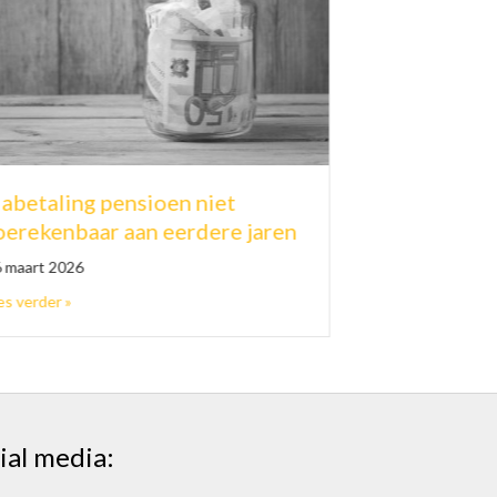
Bestemmingswijziging lever
n niet
belastbare winst op
erdere jaren
19 maart 2026
about Bestemmingswijziging 
ng pensioen niet toerekenbaar aan eerdere jaren
lees verder »
ial media: