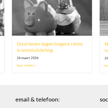
n tegen hogere rente
Nabetaling pensioe
itdeling
toerekenbaar aan e
6
26 maart 2026
bout Doorlenen tegen hogere rente is winstuitdeling
about Nabetali
lees verder »
email & telefoon:
soc