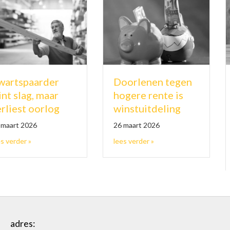
Doorlenen tegen
paarder
Nab
hogere rente is
ag, maar
pen
winstuitdeling
t oorlog
toe
eer
26 maart 2026
2026
26 ma
about Doorlenen tegen hogere r
about Zwartspaarder wint slag, maar verliest oorlog
lees verder »
r »
lees 
we werknemer is geen loon
adres: