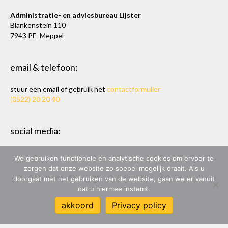
Administratie- en adviesbureau Lijster
Blankenstein 110
7943 PE Meppel
email & telefoon:
stuur een email of gebruik het
contactformulier
(0522) 20 20 40
social media:
U kunt ons vinden op de volgende social media kanalen:
We gebruiken functionele en analytische cookies om ervoor te
Twitter
en
LinkedIn
zorgen dat onze website zo soepel mogelijk draait. Als u
doorgaat met het gebruiken van de website, gaan we er vanuit
dat u hiermee instemt.
ADMINISTRATIE- & ADVIESBUREAU LIJSTER
akkoord
Privacy policy
ONTWERP & BOUW:
MARC HOPPEN