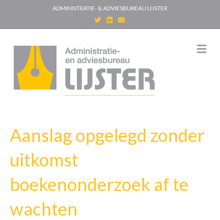
ADMINISTRATIE- & ADVIESBUREAU LIJSTER
T
L
E
w
i
m
i
n
a
t
k
i
t
e
l
M
e
d
e
r
i
n
n
u
Aanslag opgelegd zonder
uitkomst
boekenonderzoek af te
wachten