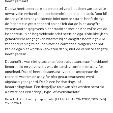
heeft gemaakt.
De dga heeft meerdere keren uitstel voor het doen van aangifte
gevraagd in verband met het lopende boekenonderzoek. Door bij
de aangifte een begeleidende brief mee te sturen heeft de dga
de inspecteur geattendeerd op het feit dat de in de aangifte
verantwoorde gegevens niet strookten met de zienswijze van de
inspecteur. In de begeleidende brief heeft de dga uitdrukkelijk en
gemotiveerd aangegeven waarom hij de aangifte heeft ingevuld
zonder rekening te houden met de correcties. Volgens het hof
kan de dga niet worden verweten dat hij niet de vereiste aangifte
heeft gedaan.
De aangifte was niet geautomatiseerd afgedaan, maar individueel
beoordeeld en vervolgens was de aanslag conform de aangifte
opgelegd. Daarbij heeft de aanslagregelende ambtenaar de
redenen waarom de aangifte niet geautomatiseerd werd
afgedaan genegeerd. Dat is een inschattings- of
beoordelingsfout. Een dergelijke fout kan niet worden hersteld
als ware het een schrijf-, type- of overnamefout.
Bron: Hof Den Bosch | jurisprudentie | ECLINLGHSHE20212006, 20/00268 |
28-06-2021