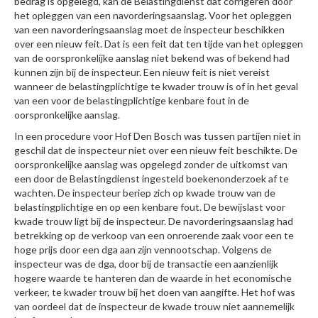
bedrag is opgelegd, kan de Belastingdienst dat corrigeren door
het opleggen van een navorderingsaanslag. Voor het opleggen
van een navorderingsaanslag moet de inspecteur beschikken
over een nieuw feit. Dat is een feit dat ten tijde van het opleggen
van de oorspronkelijke aanslag niet bekend was of bekend had
kunnen zijn bij de inspecteur. Een nieuw feit is niet vereist
wanneer de belastingplichtige te kwader trouw is of in het geval
van een voor de belastingplichtige kenbare fout in de
oorspronkelijke aanslag.
In een procedure voor Hof Den Bosch was tussen partijen niet in
geschil dat de inspecteur niet over een nieuw feit beschikte. De
oorspronkelijke aanslag was opgelegd zonder de uitkomst van
een door de Belastingdienst ingesteld boekenonderzoek af te
wachten. De inspecteur beriep zich op kwade trouw van de
belastingplichtige en op een kenbare fout. De bewijslast voor
kwade trouw ligt bij de inspecteur. De navorderingsaanslag had
betrekking op de verkoop van een onroerende zaak voor een te
hoge prijs door een dga aan zijn vennootschap. Volgens de
inspecteur was de dga, door bij de transactie een aanzienlijk
hogere waarde te hanteren dan de waarde in het economische
verkeer, te kwader trouw bij het doen van aangifte. Het hof was
van oordeel dat de inspecteur de kwade trouw niet aannemelijk