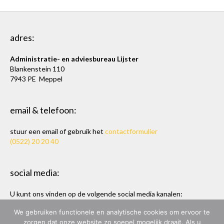
adres:
Administratie- en adviesbureau Lijster
Blankenstein 110
7943 PE Meppel
email & telefoon:
stuur een email of gebruik het
contactformulier
(0522) 20 20 40
social media:
U kunt ons vinden op de volgende social media kanalen:
Twitter
en
LinkedIn
We gebruiken functionele en analytische cookies om ervoor te
zorgen dat onze website zo soepel mogelijk draait. Als u