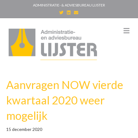
ADMINISTRATIE- & ADVIESBUREAU LIJSTER
T
L
E
w
i
m
i
n
a
t
k
i
t
e
l
M
e
d
e
r
i
n
n
u
Aanvragen NOW vierde
kwartaal 2020 weer
mogelijk
15 december 2020