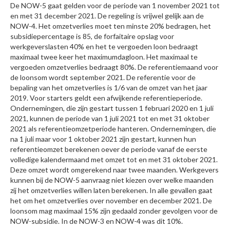
De NOW-5 gaat gelden voor de periode van 1 november 2021 tot
en met 31 december 2021. De regeling is vrijwel gelijk aan de
NOW-4. Het omzetverlies moet ten minste 20% bedragen, het
subsidiepercentage is 85, de forfaitaire opslag voor
werkgeverslasten 40% en het te vergoeden loon bedraagt
maximaal twee keer het maximumdagloon. Het maximaal te
vergoeden omzetverlies bedraagt 80%. De referentiemaand voor
de loonsom wordt september 2021. De referentie voor de
bepaling van het omzetverlies is 1/6 van de omzet van het jaar
2019. Voor starters geldt een afwijkende referentieperiode.
Ondernemingen, die zijn gestart tussen 1 februari 2020 en 1 juli
2021, kunnen de periode van 1 juli 2021 tot en met 31 oktober
2021 als referentieomzetperiode hanteren. Ondernemingen, die
na 1 juli maar voor 1 oktober 2021 zijn gestart, kunnen hun
referentieomzet berekenen oever de periode vanaf de eerste
volledige kalendermaand met omzet tot en met 31 oktober 2021.
Deze omzet wordt omgerekend naar twee maanden. Werkgevers
kunnen bij de NOW-5 aanvraag niet kiezen over welke maanden
zij het omzetverlies willen laten berekenen. In alle gevallen gaat
het om het omzetverlies over november en december 2021. De
loonsom mag maximaal 15% zijn gedaald zonder gevolgen voor de
NOW-subsidie. In de NOW-3 en NOW-4 was dit 10%.