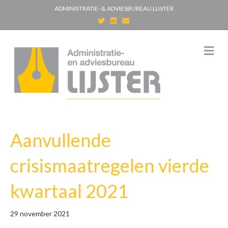
ADMINISTRATIE- & ADVIESBUREAU LIJSTER
T
L
E
w
i
m
i
n
a
t
k
i
t
e
l
M
e
d
e
r
i
n
n
u
Aanvullende
crisismaatregelen vierde
kwartaal 2021
29 november 2021