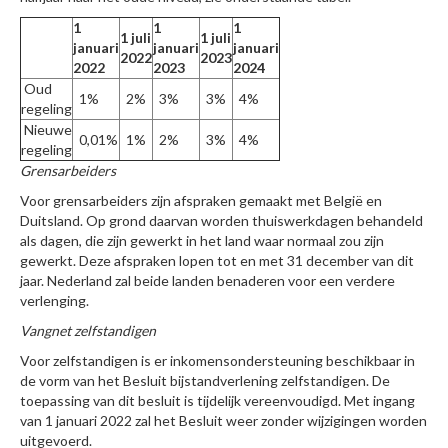
1
1
1
1 juli
1 juli
januari
januari
januari
2022
2023
2022
2023
2024
Oud
1%
2%
3%
3%
4%
regeling
Nieuwe
0,01%
1%
2%
3%
4%
regeling
Grensarbeiders
Voor grensarbeiders zijn afspraken gemaakt met België en
Duitsland. Op grond daarvan worden thuiswerkdagen behandeld
als dagen, die zijn gewerkt in het land waar normaal zou zijn
gewerkt. Deze afspraken lopen tot en met 31 december van dit
jaar. Nederland zal beide landen benaderen voor een verdere
verlenging.
Vangnet zelfstandigen
Voor zelfstandigen is er inkomensondersteuning beschikbaar in
de vorm van het Besluit bijstandverlening zelfstandigen. De
toepassing van dit besluit is tijdelijk vereenvoudigd. Met ingang
van 1 januari 2022 zal het Besluit weer zonder wijzigingen worden
uitgevoerd.