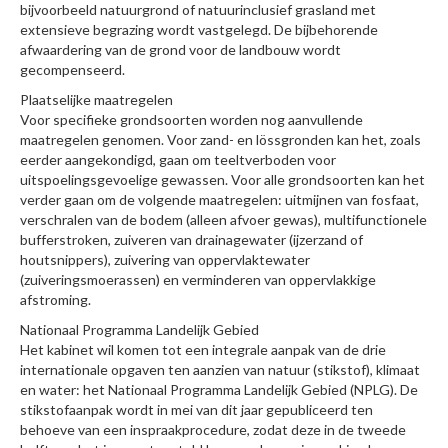
bijvoorbeeld natuurgrond of natuurinclusief grasland met
extensieve begrazing wordt vastgelegd. De bijbehorende
afwaardering van de grond voor de landbouw wordt
gecompenseerd.
Plaatselijke maatregelen
Voor specifieke grondsoorten worden nog aanvullende
maatregelen genomen. Voor zand- en lössgronden kan het, zoals
eerder aangekondigd, gaan om teeltverboden voor
uitspoelingsgevoelige gewassen. Voor alle grondsoorten kan het
verder gaan om de volgende maatregelen: uitmijnen van fosfaat,
verschralen van de bodem (alleen afvoer gewas), multifunctionele
bufferstroken, zuiveren van drainagewater (ijzerzand of
houtsnippers), zuivering van oppervlaktewater
(zuiveringsmoerassen) en verminderen van oppervlakkige
afstroming.
Nationaal Programma Landelijk Gebied
Het kabinet wil komen tot een integrale aanpak van de drie
internationale opgaven ten aanzien van natuur (stikstof), klimaat
en water: het Nationaal Programma Landelijk Gebied (NPLG). De
stikstofaanpak wordt in mei van dit jaar gepubliceerd ten
behoeve van een inspraakprocedure, zodat deze in de tweede