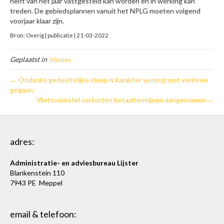
helft van het jaar vastgesteld kan worden en in werking kan
treden. De gebiedsplannen vanuit het NPLG moeten volgend
voorjaar klaar zijn.
Bron: Overig | publicatie | 21-03-2022
Geplaatst in
nieuws
← Ondanks gedeeltelijke sloop is karakter woning niet verloren
gegaan
Wetsvoorstel verkorten betaaltermijnen aangenomen →
adres:
Administratie- en adviesbureau Lijster
Blankenstein 110
7943 PE Meppel
email & telefoon: