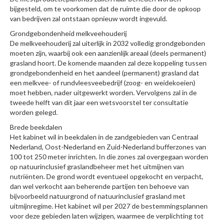
bijgesteld, om te voorkomen dat de ruimte die door de opkoop
van bedrijven zal ontstaan opnieuw wordt ingevuld.
Grondgebondenheid melkveehouderij
De melkveehouderij zal uiterlijk in 2032 volledig grondgebonden
moeten zijn, waarbij ook een aanzienlijk areaal (deels permanent)
grasland hoort. De komende maanden zal deze koppeling tussen
grondgebondenheid en het aandeel (permanent) grasland dat
een melkvee- of rundvleesveebedrijf (zoog- en weidekoeien)
moet hebben, nader uitgewerkt worden. Vervolgens zal in de
tweede helft van dit jaar een wetsvoorstel ter consultatie
worden gelegd.
Brede beekdalen
Het kabinet wil in beekdalen in de zandgebieden van Centraal
Nederland, Oost-Nederland en Zuid-Nederland bufferzones van
100 tot 250 meter inrichten. In die zones zal overgegaan worden
op natuurinclusief graslandbeheer met het uitmijnen van
nutriënten. De grond wordt eventueel opgekocht en verpacht,
dan wel verkocht aan beherende partijen ten behoeve van
bijvoorbeeld natuurgrond of natuurinclusief grasland met
uitmijnregime. Het kabinet wil per 2027 de bestemmingsplannen
voor deze gebieden laten wijzigen, waarmee de verplichting tot