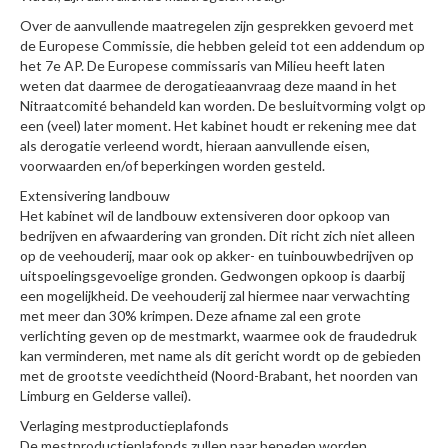
Over de aanvullende maatregelen zijn gesprekken gevoerd met
de Europese Commissie, die hebben geleid tot een addendum op
het 7e AP. De Europese commissaris van Milieu heeft laten
weten dat daarmee de derogatieaanvraag deze maand in het
Nitraatcomité behandeld kan worden. De besluitvorming volgt op
een (veel) later moment. Het kabinet houdt er rekening mee dat
als derogatie verleend wordt, hieraan aanvullende eisen,
voorwaarden en/of beperkingen worden gesteld.
Extensivering landbouw
Het kabinet wil de landbouw extensiveren door opkoop van
bedrijven en afwaardering van gronden. Dit richt zich niet alleen
op de veehouderij, maar ook op akker- en tuinbouwbedrijven op
uitspoelingsgevoelige gronden. Gedwongen opkoop is daarbij
een mogelijkheid. De veehouderij zal hiermee naar verwachting
met meer dan 30% krimpen. Deze afname zal een grote
verlichting geven op de mestmarkt, waarmee ook de fraudedruk
kan verminderen, met name als dit gericht wordt op de gebieden
met de grootste veedichtheid (Noord-Brabant, het noorden van
Limburg en Gelderse vallei).
Verlaging mestproductieplafonds
De mestproductieplafonds zullen naar beneden worden