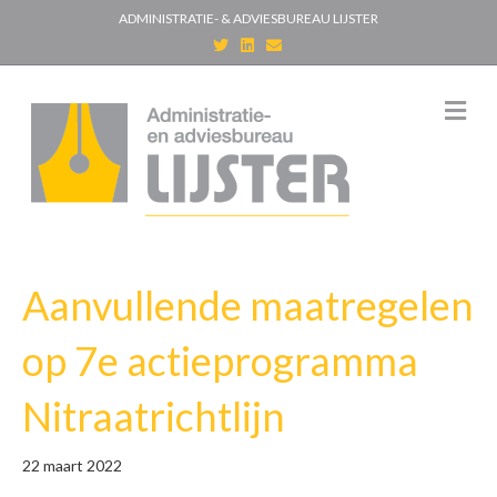
ADMINISTRATIE- & ADVIESBUREAU LIJSTER
T
L
E
w
i
m
i
n
a
t
k
i
t
e
l
M
e
d
e
r
i
n
n
u
Aanvullende maatregelen
op 7e actieprogramma
Nitraatrichtlijn
22 maart 2022