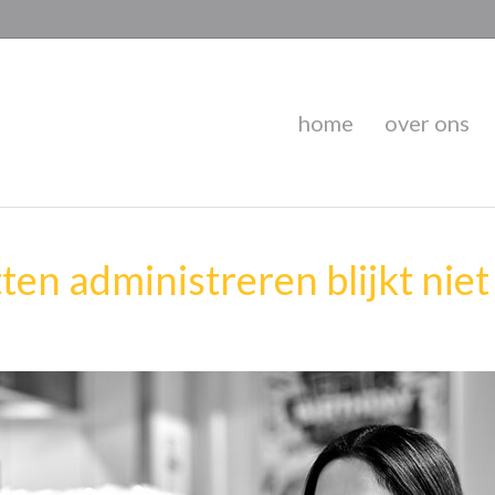
home
over ons
itten administreren blijkt nie