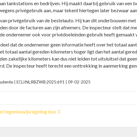
n tankstations en bedrijven. Hij maakt daarbij gebruik van een be
g wegens privégebruik aan, maar tekent hiertegen later bezwaar aa
van privégebruik van de bestelauto. Hij kan dit onderbouwen met e
n door de facturen aan zijn afnemers. De inspecteur stelt dat met
at de ondernemer ook voor privédoeleinden gebruik heeft gemaakt 
deel dat de ondernemer geen informatie heeft over het totaal aant
t totaal aantal gereden kilometers hoger ligt dan het aantal gere
n zakelijke kilometers kan dus niet leiden tot uitsluitsel dat gee
d. De inspecteur heeft terecht een onttrekking in aanmerking ge
prudentie | ECLI:NL:RBZWB:2025:691 | 09-02-2025
el tegenbewijsregeling box 3