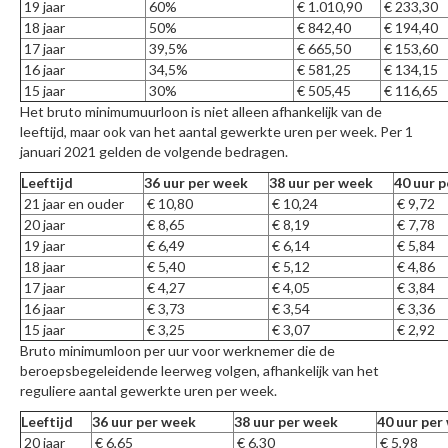
19 jaar
60%
€ 1.010,90
€ 233,30
18 jaar
50%
€ 842,40
€ 194,40
17 jaar
39,5%
€ 665,50
€ 153,60
16 jaar
34,5%
€ 581,25
€ 134,15
15 jaar
30%
€ 505,45
€ 116,65
Het bruto minimumuurloon is niet alleen afhankelijk van de
leeftijd, maar ook van het aantal gewerkte uren per week. Per 1
januari 2021 gelden de volgende bedragen.
Leeftijd
36 uur per week
38 uur per week
40 uur 
21 jaar en ouder
€ 10,80
€ 10,24
€ 9,72
20 jaar
€ 8,65
€ 8,19
€ 7,78
19 jaar
€ 6,49
€ 6,14
€ 5,84
18 jaar
€ 5,40
€ 5,12
€ 4,86
17 jaar
€ 4,27
€ 4,05
€ 3,84
16 jaar
€ 3,73
€ 3,54
€ 3,36
15 jaar
€ 3,25
€ 3,07
€ 2,92
Bruto minimumloon per uur voor werknemer die de
beroepsbegeleidende leerweg volgen, afhankelijk van het
reguliere aantal gewerkte uren per week.
Leeftijd
36 uur per week
38 uur per week
40 uur per
20 jaar
€ 6,65
€ 6,30
€ 5,98