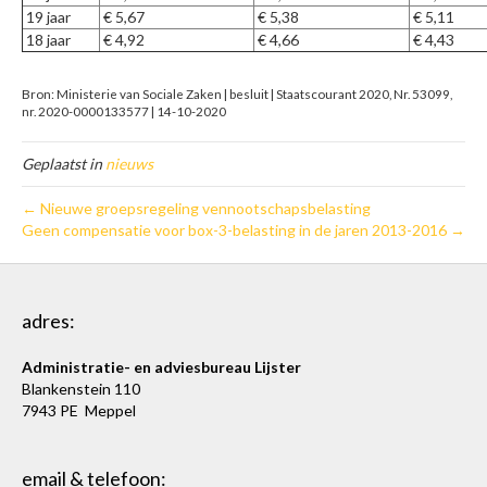
19 jaar
€ 5,67
€ 5,38
€ 5,11
18 jaar
€ 4,92
€ 4,66
€ 4,43
Bron: Ministerie van Sociale Zaken | besluit | Staatscourant 2020, Nr. 53099,
nr. 2020-0000133577 | 14-10-2020
Geplaatst in
nieuws
← Nieuwe groepsregeling vennootschapsbelasting
Geen compensatie voor box-3-belasting in de jaren 2013-2016 →
adres:
Administratie- en adviesbureau Lijster
Blankenstein 110
7943 PE Meppel
email & telefoon: