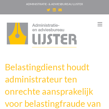
ADMINISTRATIE- & ADVIESBUREAU LIJSTER
T
L
E
w
i
m
i
n
a
t
k
i
t
e
l
M
e
d
e
r
i
n
n
u
Belastingdienst houdt
administrateur ten
onrechte aansprakelijk
voor belastingfraude van