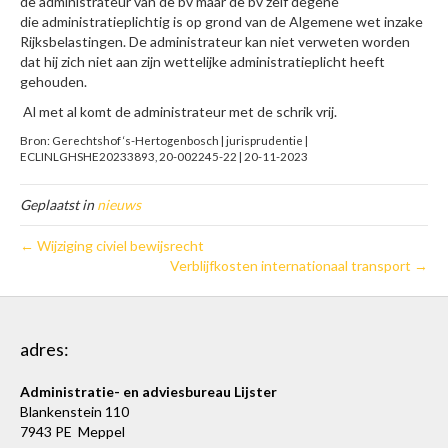
de administrateur van de bv maar de bv zelf degene
die administratieplichtig is op grond van de Algemene wet inzake
Rijksbelastingen. De administrateur kan niet verweten worden
dat hij zich niet aan zijn wettelijke administratieplicht heeft
gehouden.
Al met al komt de administrateur met de schrik vrij.
Bron: Gerechtshof ‘s-Hertogenbosch | jurisprudentie |
ECLINLGHSHE20233893, 20-002245-22 | 20-11-2023
Geplaatst in
nieuws
← Wijziging civiel bewijsrecht
Verblijfkosten internationaal transport →
adres:
Administratie- en adviesbureau Lijster
Blankenstein 110
7943 PE Meppel