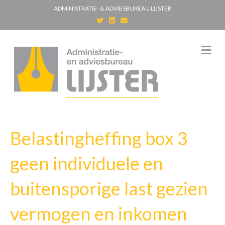
ADMINISTRATIE- & ADVIESBUREAU LIJSTER
T
L
E
w
i
m
i
n
a
t
k
i
t
e
l
M
e
d
e
r
i
n
n
u
Belastingheffing box 3
geen individuele en
buitensporige last gezien
vermogen en inkomen