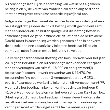
buitensporige last. Bij de beoordeling van wat in het algemeen
belang is en bij de keuze van middelen om dit belang te dienen
komt de wetgever een ruime beoordelingsvrijheid toe.
Volgens de Hoge Raad moet de rechter bij de beoordeling of een
belastingplichtige door de box 3-heffing wordt geconfronteerd
met een individuele en buitensporige last die heffing bezien in
samenhang met de gehele financiële situatie van de betrokkene.
Daarbij moet in aanmerking worden genomen of en in hoeverre
de betrokkene een zodanig laag inkomen heeft dat hij op zijn
vermogen moet interen om de belasting te voldoen.
De vermogensrendementsheffing van box 3 vormde voor het jaar
2018 geen individuele en buitensporige last voor een echtpaar
met een vermogen van ruim € 118.000 en een gezamenlijk
belastbaar inkomen uit werk en woning van € 44.470. De
belastingheffing over het box 3-vermogen bedroeg € 350 en
overtrof daarmee de werkelijke inkomsten uit vermogen van € 79.
Het netto besteedbaar inkomen van het echtpaar bedroeg €
41.090. Het moeten betalen van het overschot van € 271 aan box
3-heffing uit dit netto besteedbaar inkomen levert volgens de
rechtbank niet een zodanig laag inkomen op dat daardoor op het
vermogen moet worden ingeteerd. Om die reden was geen