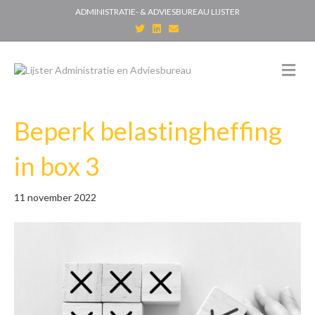
ADMINISTRATIE- & ADVIESBUREAU LIJSTER
T
L
E
w
i
m
i
n
a
t
k
i
t
e
l
M
e
d
e
r
i
n
n
u
Beperk belastingheffing
in box 3
11 november 2022