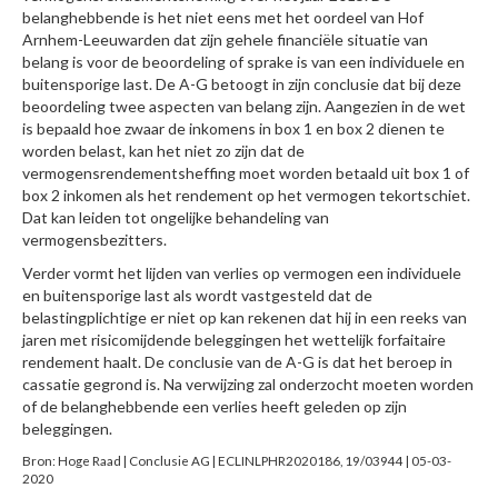
belanghebbende is het niet eens met het oordeel van Hof
Arnhem-Leeuwarden dat zijn gehele financiële situatie van
belang is voor de beoordeling of sprake is van een individuele en
buitensporige last. De A-G betoogt in zijn conclusie dat bij deze
beoordeling twee aspecten van belang zijn. Aangezien in de wet
is bepaald hoe zwaar de inkomens in box 1 en box 2 dienen te
worden belast, kan het niet zo zijn dat de
vermogensrendementsheffing moet worden betaald uit box 1 of
box 2 inkomen als het rendement op het vermogen tekortschiet.
Dat kan leiden tot ongelijke behandeling van
vermogensbezitters.
Verder vormt het lijden van verlies op vermogen een individuele
en buitensporige last als wordt vastgesteld dat de
belastingplichtige er niet op kan rekenen dat hij in een reeks van
jaren met risicomijdende beleggingen het wettelijk forfaitaire
rendement haalt. De conclusie van de A-G is dat het beroep in
cassatie gegrond is. Na verwijzing zal onderzocht moeten worden
of de belanghebbende een verlies heeft geleden op zijn
beleggingen.
Bron: Hoge Raad | Conclusie AG | ECLINLPHR2020186, 19/03944 | 05-03-
2020