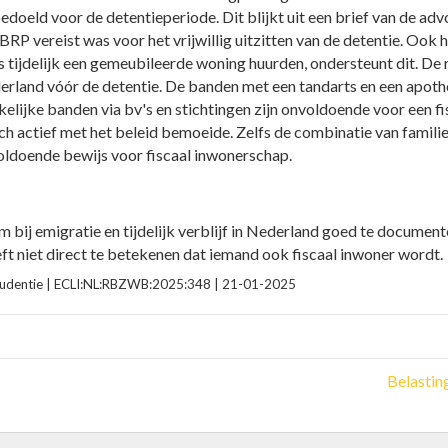
bedoeld voor de detentieperiode. Dit blijkt uit een brief van de ad
e BRP vereist was voor het vrijwillig uitzitten van de detentie. Ook h
 tijdelijk een gemeubileerde woning huurden, ondersteunt dit. De 
derland vóór de detentie. De banden met een tandarts en een apoth
zakelijke banden via bv's en stichtingen zijn onvoldoende voor een 
ch actief met het beleid bemoeide. Zelfs de combinatie van familie
oldoende bewijs voor fiscaal inwonerschap.
m bij emigratie en tijdelijk verblijf in Nederland goed te documente
oeft niet direct te betekenen dat iemand ook fiscaal inwoner wordt
prudentie | ECLI:NL:RBZWB:2025:348 | 21-01-2025
Belastin