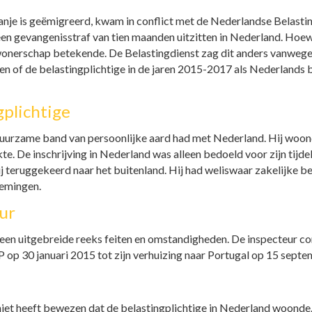
panje is geëmigreerd, kwam in conflict met de Nederlandse Belastin
n gevangenisstraf van tien maanden uitzitten in Nederland. Hoewel h
 inwonerschap betekende. De Belastingdienst zag dit anders vanwege
 of de belastingplichtige in de jaren 2015-2017 als Nederlands 
gplichtige
n duurzame band van persoonlijke aard had met Nederland. Hij woon
e. De inschrijving in Nederland was alleen bedoeld voor zijn tijdel
 hij teruggekeerd naar het buitenland. Hij had weliswaar zakelijke
rnemingen.
eur
een uitgebreide reeks feiten en omstandigheden. De inspecteur con
 BRP op 30 januari 2015 tot zijn verhuizing naar Portugal op 15 se
k
niet heeft bewezen dat de belastingplichtige in Nederland woonde