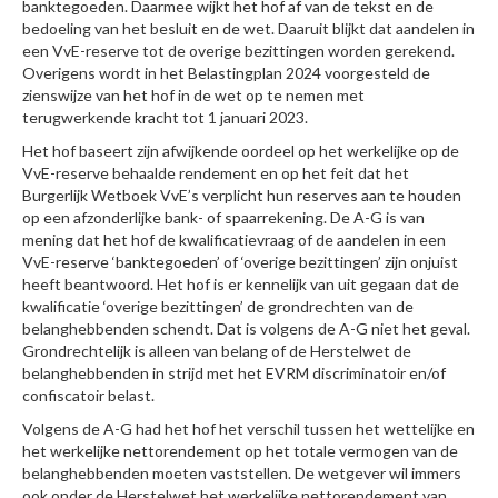
banktegoeden. Daarmee wijkt het hof af van de tekst en de
bedoeling van het besluit en de wet. Daaruit blijkt dat aandelen in
een VvE-reserve tot de overige bezittingen worden gerekend.
Overigens wordt in het Belastingplan 2024 voorgesteld de
zienswijze van het hof in de wet op te nemen met
terugwerkende kracht tot 1 januari 2023.
Het hof baseert zijn afwijkende oordeel op het werkelijke op de
VvE-reserve behaalde rendement en op het feit dat het
Burgerlijk Wetboek VvE’s verplicht hun reserves aan te houden
op een afzonderlijke bank- of spaarrekening. De A-G is van
mening dat het hof de kwalificatievraag of de aandelen in een
VvE-reserve ‘banktegoeden’ of ‘overige bezittingen’ zijn onjuist
heeft beantwoord. Het hof is er kennelijk van uit gegaan dat de
kwalificatie ‘overige bezittingen’ de grondrechten van de
belanghebbenden schendt. Dat is volgens de A-G niet het geval.
Grondrechtelijk is alleen van belang of de Herstelwet de
belanghebbenden in strijd met het EVRM discriminatoir en/of
confiscatoir belast.
Volgens de A-G had het hof het verschil tussen het wettelijke en
het werkelijke nettorendement op het totale vermogen van de
belanghebbenden moeten vaststellen. De wetgever wil immers
ook onder de Herstelwet het werkelijke nettorendement van