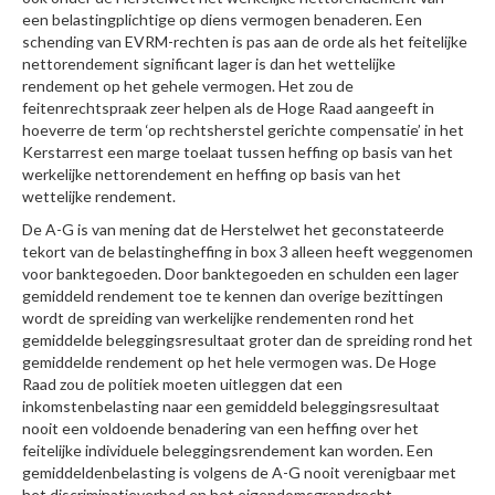
een belastingplichtige op diens vermogen benaderen. Een
schending van EVRM-rechten is pas aan de orde als het feitelijke
nettorendement significant lager is dan het wettelijke
rendement op het gehele vermogen. Het zou de
feitenrechtspraak zeer helpen als de Hoge Raad aangeeft in
hoeverre de term ‘op rechtsherstel gerichte compensatie’ in het
Kerstarrest een marge toelaat tussen heffing op basis van het
werkelijke nettorendement en heffing op basis van het
wettelijke rendement.
De A-G is van mening dat de Herstelwet het geconstateerde
tekort van de belastingheffing in box 3 alleen heeft weggenomen
voor banktegoeden. Door banktegoeden en schulden een lager
gemiddeld rendement toe te kennen dan overige bezittingen
wordt de spreiding van werkelijke rendementen rond het
gemiddelde beleggingsresultaat groter dan de spreiding rond het
gemiddelde rendement op het hele vermogen was. De Hoge
Raad zou de politiek moeten uitleggen dat een
inkomstenbelasting naar een gemiddeld beleggingsresultaat
nooit een voldoende benadering van een heffing over het
feitelijke individuele beleggingsrendement kan worden. Een
gemiddeldenbelasting is volgens de A-G nooit verenigbaar met
het discriminatieverbod en het eigendomsgrondrecht.