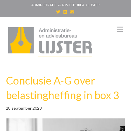
ADMINISTRATIE- & ADVIESBUREAU LIJSTER
T
L
E
w
i
m
i
n
a
t
k
i
t
e
l
M
e
d
e
r
i
n
n
u
Conclusie A-G over
belastingheffing in box 3
28 september 2023