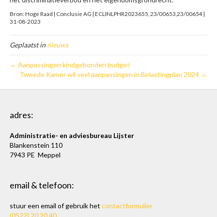
Bron: Hoge Raad | Conclusie AG | ECLINLPHR2023655, 23/00653,23/00654 |
31-08-2023
Geplaatst in
nieuws
← Aanpassingen kindgebonden budget
Tweede Kamer wil veel aanpassingen in Belastingplan 2024 →
adres:
Administratie- en adviesbureau Lijster
Blankenstein 110
7943 PE Meppel
email & telefoon:
stuur een email of gebruik het
contactformulier
(0522) 20 20 40