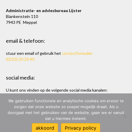
Administratie- en adviesbureau Lijster
Blankenstein 110
7943 PE Meppel
email & telefoon:
stuur een email of gebruik het
contactformulier
(0522) 20 20 40
social media:
U kunt ons vinden op de volgende social media kanalen:
Twitter
en
LinkedIn
We gebruiken functionele en analytische cookies om ervoor te
zorgen dat onze website zo soepel mogelijk draait. Als u
doorgaat met het gebruiken van de website, gaan we er vanuit
dat u hiermee instemt.
ADMINISTRATIE- & ADVIESBUREAU LIJSTER
akkoord
Privacy policy
ONTWERP & BOUW:
MARC HOPPEN