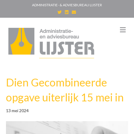
ADMINISTRATIE- & ADVIESBUREAU LIJSTER
T
L
E
w
i
m
i
n
a
t
k
i
t
e
l
M
e
d
e
r
i
n
n
u
Dien Gecombineerde
opgave uiterlijk 15 mei in
13 mei 2024