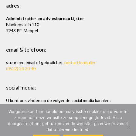
adres:
Administratie- en adviesbureau Lijster
Blankenstein 110
7943 PE Meppel
email & telefoon:
stuur een email of gebruik het
contactformulier
(0522) 20 20 40
social media:
U kunt ons vinden op de volgende social media kanalen:
Twitter
en
LinkedIn
We gebruiken functionele en analytische cookies om ervoor te
zorgen dat onze website zo soepel mogelijk draait. Als u
doorgaat met het gebruiken van de website, gaan we er vanuit
dat u hiermee instemt.
ADMINISTRATIE- & ADVIESBUREAU LIJSTER