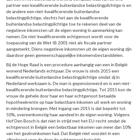
partner een kwalificerende buitenlandse belastingplichtige is en
de andere een niet-kwalificerende buitenlandse
belastingplichtige, slechts het aan de kwalificerende
buitenlandse belastingplichtige toe te rekenen deel van de
negatieve inkomsten uit de eigen woning in aanmerking kan
nemen. De niet-kwalificerende echtgenoot wordt voor de
toepassing van de Wet IB 2001 niet als fiscale partner
aangemerkt. Diens negatieve inkomsten uit de eigen woning zijn
daardoor geen gemeenschappelijke inkomensbestanddelen.
Bij de Hoge Raad is een procedure aanhangig van een in België
wonend Nederlands echtpaar. De vrouw is sinds 2015 een
kwalificerende buitenlandse belastingplichtige omdat zij in
Nederland werkzaam is. De man is gepensioneerd en is een niet-
kwalificerende buitenlandse belastingplichtige. Tot 2015 kon de
vrouw de gehele door haar en haar echtgenoot betaalde
hypotheekrente op haar belastbare inkomen uit werk en woning
in mindering brengen. Met ingang van 2015 is dat beperkt tot
50%, overeenkomstig haar aandeel in de eigen woning. Volgens
Hof Den Bosch is dat niet in strijd met het EU-recht omdat de
echtgenoot in België een belastbaar inkomen van meer dan 10%
van het gezinsinkomen had. Dat België niet voorziet in een
aftrekpost voor de door de echtgenoot betaalde