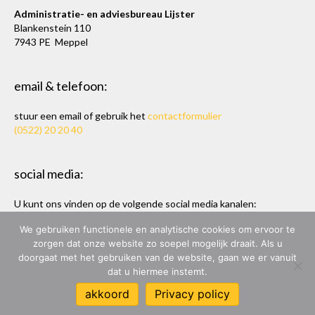
Administratie- en adviesbureau Lijster
Blankenstein 110
7943 PE Meppel
email & telefoon:
stuur een email of gebruik het
contactformulier
(0522) 20 20 40
social media:
U kunt ons vinden op de volgende social media kanalen:
Twitter
en
LinkedIn
We gebruiken functionele en analytische cookies om ervoor te
zorgen dat onze website zo soepel mogelijk draait. Als u
doorgaat met het gebruiken van de website, gaan we er vanuit
dat u hiermee instemt.
ADMINISTRATIE- & ADVIESBUREAU LIJSTER
akkoord
Privacy policy
ONTWERP & BOUW:
MARC HOPPEN