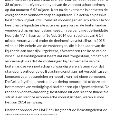
38 miljoen. Het eigen vermogen van de vennootschap bedroeg
op dat moment € 52 miljoen. Kort na de overname is besloten de
overgenomen vennootschap te liquideren. De activa en passiva
bestonden vrijwel uitsluitend uit vorderingen en schulden. De NV
heeft na de liquidatie alle activa en passiva van de buitenlandse
vennootschap op haar balans gezet. In verband met de liquidatie
heeft de NV in haar aangifte Vpb 2014 een resultaat van € 14
miljoen verantwoord onder de deelnemingsvrijstelling. In 2015
wilde de NV enkele van de vorderingen, die in het kader van de
liquidatie aan haar zijn uitgekeerd, afwaarderen ten laste van de
winst. De Belastingdienst heeft dat niet toegestaan, omdat niet
aannemelijk was dat de vorderingen bij de overname van de
buitenlandse vennootschap volwaardig waren. Steun voor dat
standpunt ontleende de Belastingdienst aan het verschil tussen
koopsom voor de aandelen en hoogte van het eigen vermogen.
De Belastingdienst heeft per vordering beoordeeld of deze op
het moment van verkrijging al had moeten zijn afgewaardeerd. De
redenen voor afwaardering, bestaande uit een slechte financiële
situatie en slechte economische vooruitzichten, waren al voor
het jaar 2014 aanwezig.
Naar het oordeel van Hof Den Haag heeft de Belastingdienst de
afwaardering terecht geweigerd.