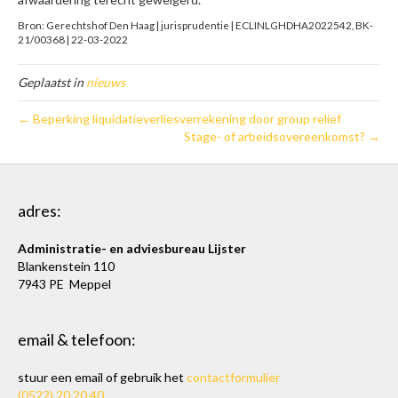
Bron: Gerechtshof Den Haag | jurisprudentie | ECLINLGHDHA2022542, BK-
21/00368 | 22-03-2022
Geplaatst in
nieuws
← Beperking liquidatieverliesverrekening door group relief
Stage- of arbeidsovereenkomst? →
adres:
Administratie- en adviesbureau Lijster
Blankenstein 110
7943 PE Meppel
email & telefoon:
stuur een email of gebruik het
contactformulier
(0522) 20 20 40