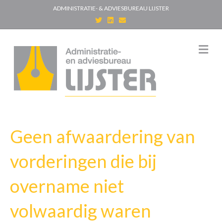
ADMINISTRATIE- & ADVIESBUREAU LIJSTER
T
L
E
w
i
m
i
n
a
t
k
i
t
e
l
M
e
d
e
r
i
n
n
u
Geen afwaardering van
vorderingen die bij
overname niet
volwaardig waren