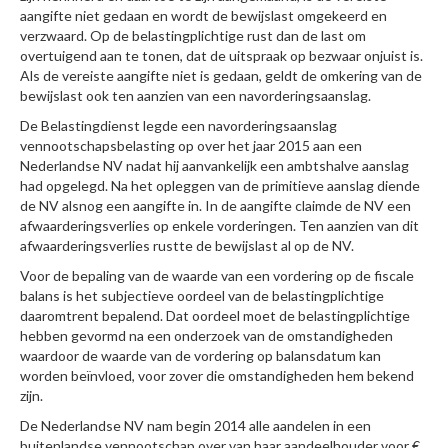
aangifte niet gedaan en wordt de bewijslast omgekeerd en
verzwaard. Op de belastingplichtige rust dan de last om
overtuigend aan te tonen, dat de uitspraak op bezwaar onjuist is.
Als de vereiste aangifte niet is gedaan, geldt de omkering van de
bewijslast ook ten aanzien van een navorderingsaanslag.
De Belastingdienst legde een navorderingsaanslag
vennootschapsbelasting op over het jaar 2015 aan een
Nederlandse NV nadat hij aanvankelijk een ambtshalve aanslag
had opgelegd. Na het opleggen van de primitieve aanslag diende
de NV alsnog een aangifte in. In de aangifte claimde de NV een
afwaarderingsverlies op enkele vorderingen. Ten aanzien van dit
afwaarderingsverlies rustte de bewijslast al op de NV.
Voor de bepaling van de waarde van een vordering op de fiscale
balans is het subjectieve oordeel van de belastingplichtige
daaromtrent bepalend. Dat oordeel moet de belastingplichtige
hebben gevormd na een onderzoek van de omstandigheden
waardoor de waarde van de vordering op balansdatum kan
worden beïnvloed, voor zover die omstandigheden hem bekend
zijn.
De Nederlandse NV nam begin 2014 alle aandelen in een
buitenlandse vennootschap over van haar aandeelhouder voor €