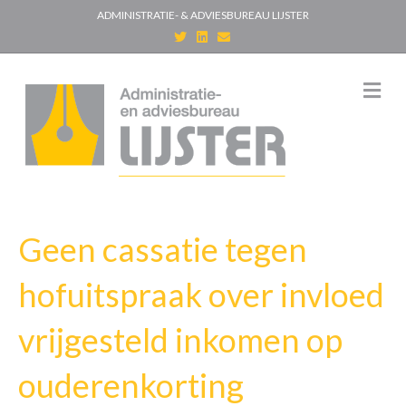
ADMINISTRATIE- & ADVIESBUREAU LIJSTER
T
L
E
w
i
m
i
n
a
t
k
i
t
e
l
M
e
d
e
r
i
n
n
u
Geen cassatie tegen
hofuitspraak over invloed
vrijgesteld inkomen op
ouderenkorting