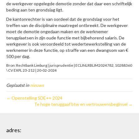
de werkgever opgelegde demotie zonder dat daar een schriftelijk
beding aan ten grondslag ligt.
De kantonrechter is van oordeel dat de grondslag voor het
treffen van de disciplinaire maatregel ontbreekt. De werkgever
moet de demotie ongedaan maken en de werknemer
terugplaatsen in zijn oude functie met bijbehorend salaris. De
werkgever is ook veroordeeld tot wedertewerkstelling van de
werknemer in deze functie, op straffe van een dwangsom van €
500 per dag.
Bron: Rechtbank Limburg | jurisprudentie | ECLINLRBLIM2024782, 10288360
\ CV EXPL 23-212 | 20-02-2024
Geplaatst in
nieuws
← Openstelling SDE++ 2024
Te hoge teruggaaf btw en vertrouwensbeginsel →
adres: