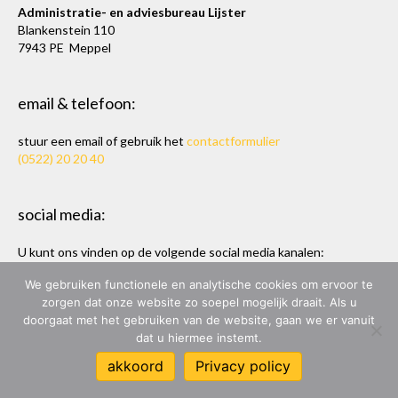
Administratie- en adviesbureau Lijster
Blankenstein 110
7943 PE Meppel
email & telefoon:
stuur een email of gebruik het
contactformulier
(0522) 20 20 40
social media:
U kunt ons vinden op de volgende social media kanalen:
Twitter
en
LinkedIn
We gebruiken functionele en analytische cookies om ervoor te
zorgen dat onze website zo soepel mogelijk draait. Als u
doorgaat met het gebruiken van de website, gaan we er vanuit
dat u hiermee instemt.
ADMINISTRATIE- & ADVIESBUREAU LIJSTER
akkoord
Privacy policy
ONTWERP & BOUW:
MARC HOPPEN