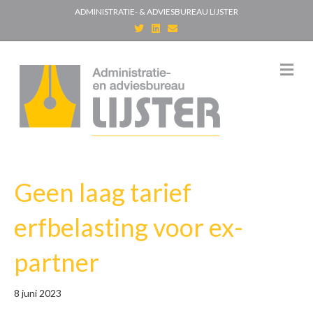
ADMINISTRATIE- & ADVIESBUREAU LIJSTER
T
L
E
w
i
m
i
n
a
t
k
i
t
e
l
M
e
d
e
r
i
n
n
u
Geen laag tarief
erfbelasting voor ex-
partner
8 juni 2023