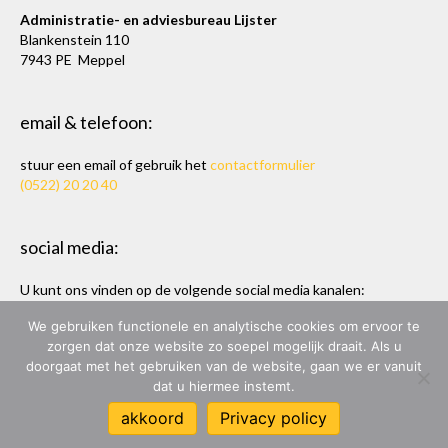
Administratie- en adviesbureau Lijster
Blankenstein 110
7943 PE Meppel
email & telefoon:
stuur een email of gebruik het
contactformulier
(0522) 20 20 40
social media:
U kunt ons vinden op de volgende social media kanalen:
Twitter
en
LinkedIn
We gebruiken functionele en analytische cookies om ervoor te
zorgen dat onze website zo soepel mogelijk draait. Als u
doorgaat met het gebruiken van de website, gaan we er vanuit
dat u hiermee instemt.
ADMINISTRATIE- & ADVIESBUREAU LIJSTER
akkoord
Privacy policy
ONTWERP & BOUW:
MARC HOPPEN