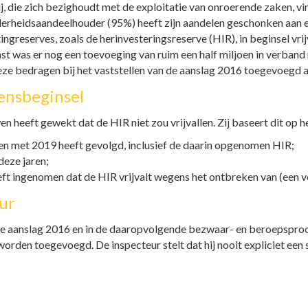
j, die zich bezighoudt met de exploitatie van onroerende zaken, vi
erheidsaandeelhouder (95%) heeft zijn aandelen geschonken aan 
greserves, zoals de herinvesteringsreserve (HIR), in beginsel vrij
ast was er nog een toevoeging van ruim een half miljoen in verban
ze bedragen bij het vaststellen van de aanslag 2016 toegevoegd a
ensbeginsel
n heeft gewekt dat de HIR niet zou vrijvallen. Zij baseert dit op he
 en met 2019 heeft gevolgd, inclusief de daarin opgenomen HIR;
deze jaren;
eft ingenomen dat de HIR vrijvalt wegens het ontbreken van (een vo
ur
 de aanslag 2016 en in de daaropvolgende bezwaar- en beroepspr
rden toegevoegd. De inspecteur stelt dat hij nooit expliciet een