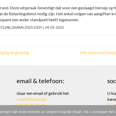
rond. Deze uitspraak bevestigt dat voor een geslaagd beroep op 
 de Belastingdienst nodig zijn. Het enkel volgen van aangiften in l
sequent een ander standpunt heeft ingenomen.
 | ECLI:NL:GHAMS:2025:1035 | 24-03-2025
ijdig en grondig
Wie stelt moet bewi
email & telefoon:
soc
stuur een email of gebruik het
U ku
contactformulier
kana
(0522) 20 20 40
Twit
zorgen dat onze website zo soepel mogelijk draait. Als u doorgaat met