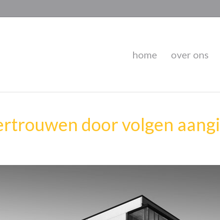
home
over ons
trouwen door volgen aangift