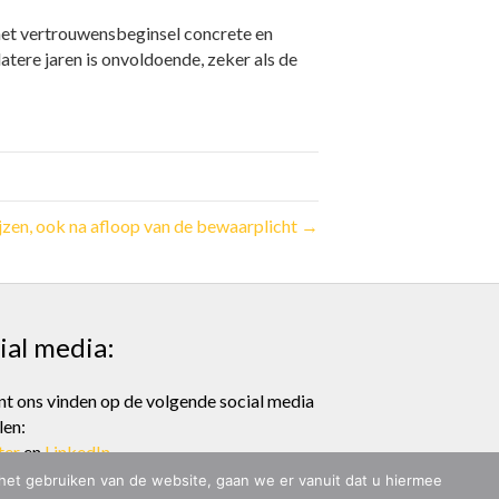
het vertrouwensbeginsel concrete en
atere jaren is onvoldoende, zeker als de
jzen, ook na afloop van de bewaarplicht →
ial media:
nt ons vinden op de volgende social media
len:
ter
en
LinkedIn
 het gebruiken van de website, gaan we er vanuit dat u hiermee