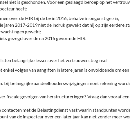
sel niet is geschonden. Voor een geslaagd beroep op het vertrouw
specteur heeft:
men over de HIR bij de bv in 2016, behalve in ongunstige zin;
de jaren 2017-2019 niet de indruk gewekt dat hij op zijn eerdere 
erwachtingen gewekt;
n iets gezegd over de na 2016 gevormde HIR.
listen belangrijke lessen over het vertrouwensbeginsel:
et enkel volgen van aangiften in latere jaren is onvoldoende om e
n: bij belangrijke aandeelhouderswijzigingen moet rekening worden
ver fiscale gevolgen van herstructureringen? Vraag dan vooraf ee
 contacten met de Belastingdienst vast waarin standpunten word
punt van de inspecteur over een later jaar kan niet zonder meer w