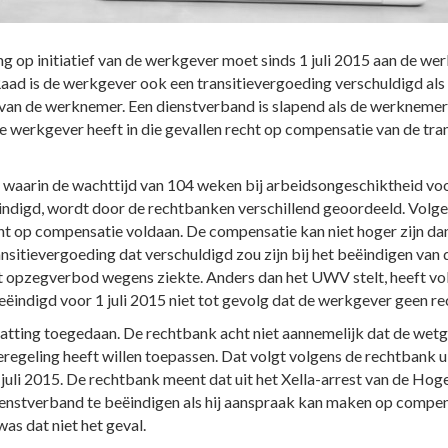
ng op initiatief van de werkgever moet sinds 1 juli 2015 aan de w
Raad is de werkgever ook een transitievergoeding verschuldigd al
 van de werknemer. Een dienstverband is slapend als de werknemer 
De werkgever heeft in die gevallen recht op compensatie van de t
 waarin de wachttijd van 104 weken bij arbeidsongeschiktheid voor
ndigd, wordt door de rechtbanken verschillend geoordeeld. Volge
ht op compensatie voldaan. De compensatie kan niet hoger zijn da
nsitievergoeding dat verschuldigd zou zijn bij het beëindigen va
het opzegverbod wegens ziekte. Anders dan het UWV stelt, heeft vol
ëindigd voor 1 juli 2015 niet tot gevolg dat de werkgever geen re
atting toegedaan. De rechtbank acht niet aannemelijk dat de wetg
egeling heeft willen toepassen. Dat volgt volgens de rechtbank 
 juli 2015. De rechtbank meent dat uit het Xella-arrest van de Hog
ienstverband te beëindigen als hij aanspraak kan maken op compens
as dat niet het geval.