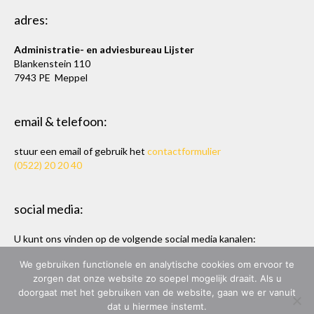
adres:
Administratie- en adviesbureau Lijster
Blankenstein 110
7943 PE Meppel
email & telefoon:
stuur een email of gebruik het
contactformulier
(0522) 20 20 40
social media:
U kunt ons vinden op de volgende social media kanalen:
Twitter
en
LinkedIn
We gebruiken functionele en analytische cookies om ervoor te
zorgen dat onze website zo soepel mogelijk draait. Als u
doorgaat met het gebruiken van de website, gaan we er vanuit
dat u hiermee instemt.
ADMINISTRATIE- & ADVIESBUREAU LIJSTER