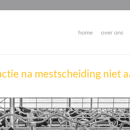
home
over ons
actie na mestscheiding niet 