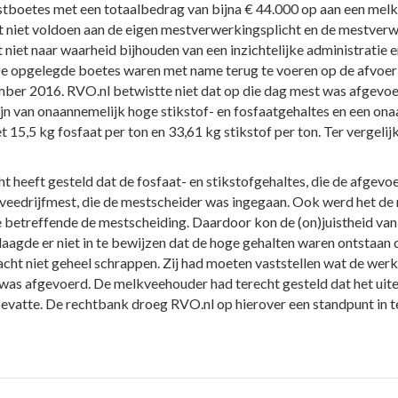
boetes met een totaalbedrag van bijna € 44.000 op aan een mel
 niet voldoen aan de eigen mestverwerkingsplicht en de mestverwe
iet naar waarheid bijhouden van een inzichtelijke administratie e
De opgelegde boetes waren met name terug te voeren op de afvoer 
er 2016. RVO.nl betwistte niet dat op die dag mest was afgevoe
n van onaannemelijk hoge stikstof- en fosfaatgehaltes en een ona
 15,5 kg fosfaat per ton en 33,61 kg stikstof per ton. Ter vergelijk
 heeft gesteld dat de fosfaat- en stikstofgehaltes, die de afgevoe
dveedrijfmest, die de mestscheider was ingegaan. Ook werd het de
e betreffende de mestscheiding. Daardoor kon de (on)juistheid van
agde er niet in te bewijzen dat de hoge gehalten waren ontstaan d
ht niet geheel schrappen. Zij had moeten vaststellen wat de werkeli
 was afgevoerd. De melkveehouder had terecht gesteld dat het uit
 bevatte. De rechtbank droeg RVO.nl op hierover een standpunt in t