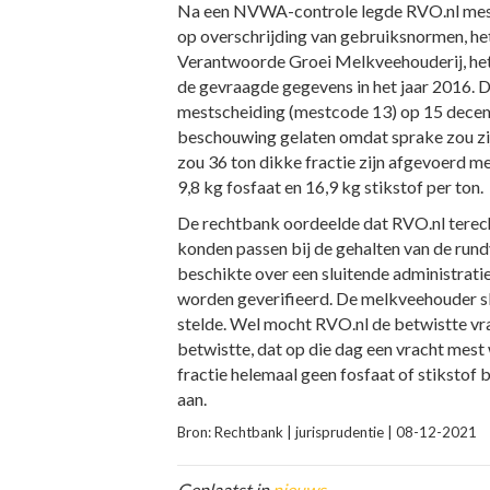
Na een NVWA-controle legde RVO.nl mest
op overschrijding van gebruiksnormen, het
Verantwoorde Groei Melkveehouderij, het n
de gevraagde gegevens in het jaar 2016. 
mestscheiding (mestcode 13) op 15 decemb
beschouwing gelaten omdat sprake zou zij
zou 36 ton dikke fractie zijn afgevoerd met
9,8 kg fosfaat en 16,9 kg stikstof per ton.
De rechtbank oordeelde dat RVO.nl terecht
konden passen bij de gehalten van de run
beschikte over een sluitende administrati
worden geverifieerd. De melkveehouder sla
stelde. Wel mocht RVO.nl de betwistte vrac
betwistte, dat op die dag een vracht mest
fractie helemaal geen fosfaat of stikstof
aan.
Bron: Rechtbank | jurisprudentie | 08-12-2021
Geplaatst in
nieuws