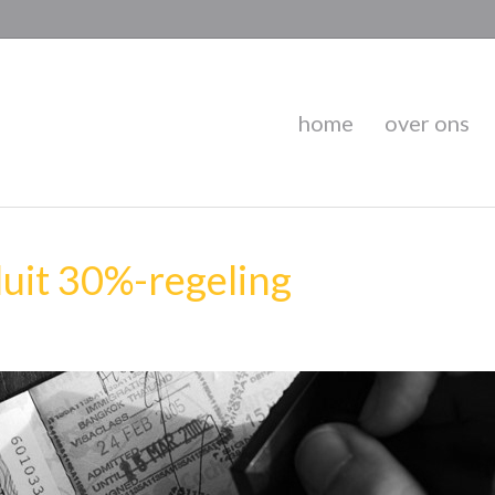
home
over ons
uit 30%-regeling