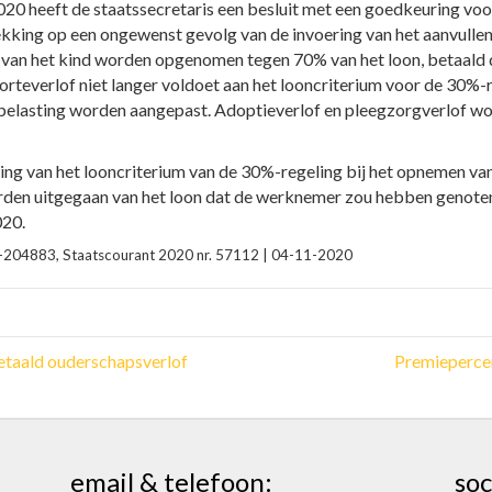
20 heeft de staatssecretaris een besluit met een goedkeuring voo
king op een ongewenst gevolg van de invoering van het aanvullend
en van het kind worden opgenomen tegen 70% van het loon, betaal
teverlof niet langer voldoet aan het looncriterium voor de 30%-
belasting worden aangepast. Adoptieverlof en pleegzorgverlof wo
ing van het looncriterium van de 30%-regeling bij het opnemen va
rden uitgegaan van het loon dat de werknemer zou hebben genoten
020.
2020-204883, Staatscourant 2020 nr. 57112 | 04-11-2020
etaald ouderschapsverlof
Premieperce
email & telefoon:
soc