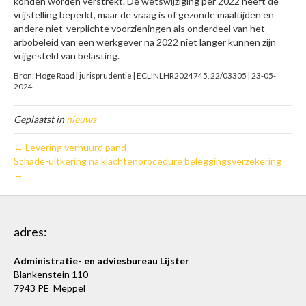
konden worden verstrekt. De wetswijziging per 2022 heeft de
vrijstelling beperkt, maar de vraag is of gezonde maaltijden en
andere niet-verplichte voorzieningen als onderdeel van het
arbobeleid van een werkgever na 2022 niet langer kunnen zijn
vrijgesteld van belasting.
Bron: Hoge Raad | jurisprudentie | ECLINLHR2024745, 22/03305 | 23-05-
2024
Geplaatst in
nieuws
← Levering verhuurd pand
Schade-uitkering na klachtenprocedure beleggingsverzekering
→
adres:
Administratie- en adviesbureau Lijster
Blankenstein 110
7943 PE Meppel