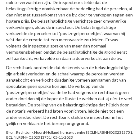
ook te verwachten zijn. De inspecteur stelde dat de
belastingplichtige onmiskenbaar de bedoeling had de percelen, al
dan niet met tussenkomst van de bv, door te verkopen tegen een
hogere prijs. De belastingplichtige verrichtte zeer omvangrijke
verkavelingen, aldus de inspecteur. De belastingplichtige
verkavelde de percelen tot ‘postzegelperceeltjes’, waarvan hij
wist dat de creatie tot een meerwaarde zou leiden. Er was
volgens de inspecteur sprake van meer dan normaal
vermogensbeheer, omdat de belastingplichtige de grond eerst
zelf aankocht, verkavelde en daarna doorverkocht aan de bv.
De rechtbank oordeelde dat de kennis van de belastingplichtige,
zijn arbeidsverleden en de schaal waarop de percelen werden
aangekocht en verkocht dusdanige vormen aannamen dat van
speculatie geen sprake kon zijn. De verkoop van de
‘postzegelperceeltjes’ via de bv had volgens de rechtbank geen
ander doel dan bij de koper de illusie te wekken dat zij niet te veel
betaalden. De stelling van de belastingplichtige dat hij zich door
de notaris verkeerd had laten voorlichten, leidde niet tot een
ander eindoordeel. De rechtbank stelde de inspecteur in het
gelijk en verklaarde het beroep ongegrond.
Bron: Rechtbank Noord-Holland | jurisprudentie | ECLINLRBNHO202313751,
ECLINLRBNHO202313751 | 05-11-2023