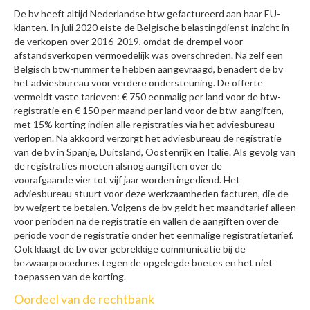
De bv heeft altijd Nederlandse btw gefactureerd aan haar EU-
klanten. In juli 2020 eiste de Belgische belastingdienst inzicht in
de verkopen over 2016-2019, omdat de drempel voor
afstandsverkopen vermoedelijk was overschreden. Na zelf een
Belgisch btw-nummer te hebben aangevraagd, benadert de bv
het adviesbureau voor verdere ondersteuning. De offerte
vermeldt vaste tarieven: € 750 eenmalig per land voor de btw-
registratie en € 150 per maand per land voor de btw-aangiften,
met 15% korting indien alle registraties via het adviesbureau
verlopen. Na akkoord verzorgt het adviesbureau de registratie
van de bv in Spanje, Duitsland, Oostenrijk en Italië. Als gevolg van
de registraties moeten alsnog aangiften over de
voorafgaande vier tot vijf jaar worden ingediend. Het
adviesbureau stuurt voor deze werkzaamheden facturen, die de
bv weigert te betalen. Volgens de bv geldt het maandtarief alleen
voor perioden na de registratie en vallen de aangiften over de
periode voor de registratie onder het eenmalige registratietarief.
Ook klaagt de bv over gebrekkige communicatie bij de
bezwaarprocedures tegen de opgelegde boetes en het niet
toepassen van de korting.
Oordeel van de rechtbank