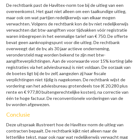
De rechtbank past de Haviltex-norm toe bij de uitleg van een
overeenkomst. Het gaat niet alleen om een taalkundige uitleg,
maar ook om wat partijen redelijkerwijs van elkaar mogen
verwachten. Volgens de rechtbank kon de bv niet redelijkerwijs
verwachten dat btw-aangiften voor tijdvakken vóór registratie
waren inbegrepen in het eenmalige tarief van € 750. De offerte
bevat geen aanknopingspunt voor die uitleg. De rechtbank
overweegt dat de bv, als 30 jaar actieve onderneming,
verondersteld mag worden bekend te zijn met btw-
aangifteverplichtingen. Aan de voorwaarde voor 15% korting (alle
registraties via het adviesbureau) is niet voldaan. De oorzaak van
de boetes ligt bij de bv zelf, aangezien zij haar fiscale
verplichtingen niet tijdig is nagekomen. De rechtbank wijst de
vordering van het adviesbureau grotendeels toe (€ 20.280 plus
rente en € 977,80 buitengerechtelijke kosten), na correctie van
één te hoge factuur. De reconventionele vorderingen van de
bv worden afgewezen.
Conclusie
Deze uitspraak illustreert hoe de Haviltex-norm de uitleg van
contracten bepaalt. De rechtbank kijkt niet alleen naar de
letterlijke tekst, maar ook naar wat redelijkerwijs verwacht mag