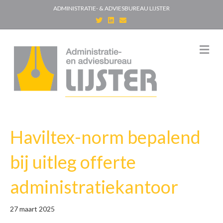
ADMINISTRATIE- & ADVIESBUREAU LIJSTER
T
L
E
w
i
m
i
n
a
t
k
i
t
e
l
M
e
d
e
r
i
n
n
u
Haviltex-norm bepalend
bij uitleg offerte
administratiekantoor
27 maart 2025