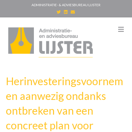
ADMINISTRATIE- & ADVIESBUREAU LIJSTER
T
L
E
w
i
m
i
n
a
t
k
i
t
e
l
M
e
d
e
r
i
n
n
u
Herinvesteringsvoornem
en aanwezig ondanks
ontbreken van een
concreet plan voor