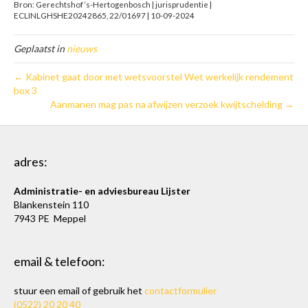
Bron: Gerechtshof ‘s-Hertogenbosch | jurisprudentie |
ECLINLGHSHE20242865, 22/01697 | 10-09-2024
Geplaatst in
nieuws
← Kabinet gaat door met wetsvoorstel Wet werkelijk rendement
box 3
Aanmanen mag pas na afwijzen verzoek kwijtschelding →
adres:
Administratie- en adviesbureau Lijster
Blankenstein 110
7943 PE Meppel
email & telefoon:
stuur een email of gebruik het
contactformulier
(0522) 20 20 40