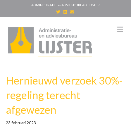
ADMINISTRATIE- & ADVIESBUREAU LIJSTER
T
L
E
w
i
m
i
n
a
t
k
i
t
e
l
M
e
d
e
r
i
n
n
u
Hernieuwd verzoek 30%-
regeling terecht
afgewezen
23 februari 2023