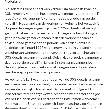
Nederland.
De Belastingdienst heeft een verzoek om toepassing van de
30%-regeling voor een ingekomen werknemer gehonoreerd. De
looptijd van de regeling is verkort met de periode van eerder
verblijf in Nederland van de werknemer. Volgens het verzoek is
die periode aangevangen in januari 1996 en heeft dat verblijf
geduurd tot en met december 2001. Tegen de beschikking is
geen bezwaar gemaakt, ondanks dat de werknemer aan de
adviseur had gemeld dat de periode van eerder verblijf in
Nederland in januari 1997 was aangevangen. In verband met een
wijziging van werkgever is een verzoek tot voortzetting van de
30%-bewijsregeling ingediend. Ook in dat verzoek is aangegeven
dat het eerdere verblijf in januari 1996 is aangevangen. De
Belastingdienst heeft het verzoek toegewezen. Tegen deze
beschikking is geen bezwaar gemaakt.
Vervolgens is kort voor het aflopen van de 30%-bewijsregeling
een nieuw verzoek ingediend, uitgaande van een kortere periode
van eerder verblijf in Nederland. Dat verzoek is volgens Hof
Amsterdam terecht afgewezen, omdat de werknemer ten tijde
van het indienen van het verzoek geen ingekomen werknemer
meer was. Het Uitvoeringsbesluit Loonbelasting voorziet niet in
de mogelijkheid tot heroverweging of wijziging van de looptijd