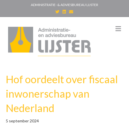
ADMINISTRATIE- & ADVIESBUREAU LIJSTER
T
L
E
w
i
m
i
n
a
t
k
i
t
e
l
M
e
d
e
r
i
n
n
u
Hof oordeelt over fiscaal
inwonerschap van
Nederland
5 september 2024