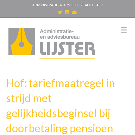
ADMINISTRATIE- & ADVIESBUREAU LIJSTER
T
L
E
w
i
m
i
n
a
t
k
i
t
e
l
M
e
d
e
r
i
n
n
u
Hof: tariefmaatregel in
strijd met
gelijkheidsbeginsel bij
doorbetaling pensioen