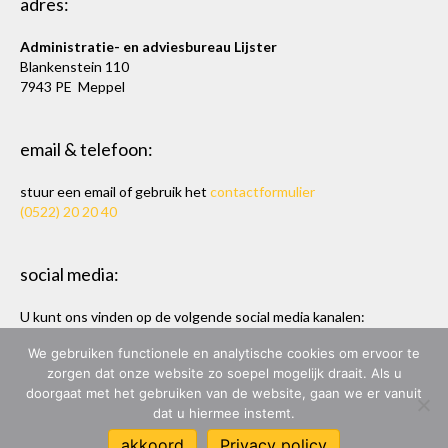
adres:
Administratie- en adviesbureau Lijster
Blankenstein 110
7943 PE Meppel
email & telefoon:
stuur een email of gebruik het
contactformulier
(0522) 20 20 40
social media:
U kunt ons vinden op de volgende social media kanalen:
Twitter
en
LinkedIn
We gebruiken functionele en analytische cookies om ervoor te
zorgen dat onze website zo soepel mogelijk draait. Als u
doorgaat met het gebruiken van de website, gaan we er vanuit
dat u hiermee instemt.
ADMINISTRATIE- & ADVIESBUREAU LIJSTER
akkoord
Privacy policy