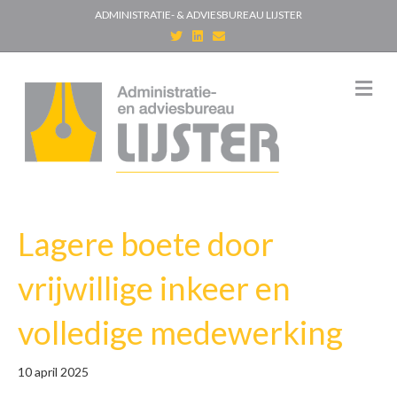
ADMINISTRATIE- & ADVIESBUREAU LIJSTER
T
L
E
w
i
m
i
n
a
t
k
i
t
e
l
M
e
d
e
r
i
n
n
u
Lagere boete door
vrijwillige inkeer en
volledige medewerking
10 april 2025