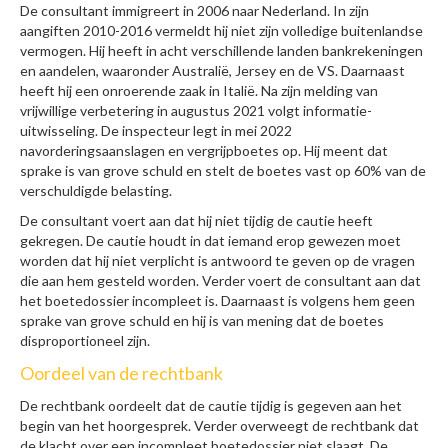
De consultant immigreert in 2006 naar Nederland. In zijn
aangiften 2010-2016 vermeldt hij niet zijn volledige buitenlandse
vermogen. Hij heeft in acht verschillende landen bankrekeningen
en aandelen, waaronder Australië, Jersey en de VS. Daarnaast
heeft hij een onroerende zaak in Italië. Na zijn melding van
vrijwillige verbetering in augustus 2021 volgt informatie-
uitwisseling. De inspecteur legt in mei 2022
navorderingsaanslagen en vergrijpboetes op. Hij meent dat
sprake is van grove schuld en stelt de boetes vast op 60% van de
verschuldigde belasting.
De consultant voert aan dat hij niet tijdig de cautie heeft
gekregen. De cautie houdt in dat iemand erop gewezen moet
worden dat hij niet verplicht is antwoord te geven op de vragen
die aan hem gesteld worden. Verder voert de consultant aan dat
het boetedossier incompleet is. Daarnaast is volgens hem geen
sprake van grove schuld en hij is van mening dat de boetes
disproportioneel zijn.
Oordeel van de rechtbank
De rechtbank oordeelt dat de cautie tijdig is gegeven aan het
begin van het hoorgesprek. Verder overweegt de rechtbank dat
de klacht over een incompleet boetedossier niet slaagt. De