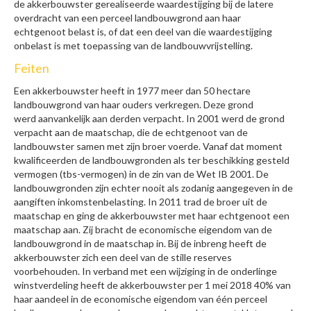
de akkerbouwster gerealiseerde waardestijging bij de latere
overdracht van een perceel landbouwgrond aan haar
echtgenoot belast is, of dat een deel van die waardestijging
onbelast is met toepassing van de landbouwvrijstelling.
Feiten
Een akkerbouwster heeft in 1977 meer dan 50 hectare
landbouwgrond van haar ouders verkregen. Deze grond
werd aanvankelijk aan derden verpacht. In 2001 werd de grond
verpacht aan de maatschap, die de echtgenoot van de
landbouwster samen met zijn broer voerde. Vanaf dat moment
kwalificeerden de landbouwgronden als ter beschikking gesteld
vermogen (tbs-vermogen) in de zin van de Wet IB 2001. De
landbouwgronden zijn echter nooit als zodanig aangegeven in de
aangiften inkomstenbelasting. In 2011 trad de broer uit de
maatschap en ging de akkerbouwster met haar echtgenoot een
maatschap aan. Zij bracht de economische eigendom van de
landbouwgrond in de maatschap in. Bij de inbreng heeft de
akkerbouwster zich een deel van de stille reserves
voorbehouden. In verband met een wijziging in de onderlinge
winstverdeling heeft de akkerbouwster per 1 mei 2018 40% van
haar aandeel in de economische eigendom van één perceel