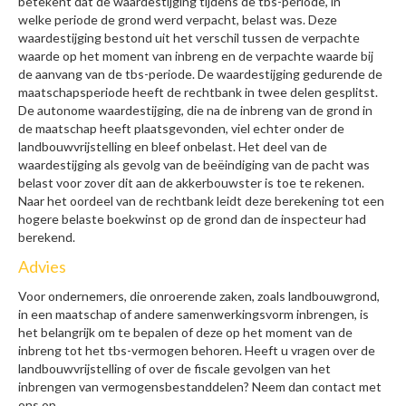
betekent dat de waardestijging tijdens de tbs-periode, in
welke periode de grond werd verpacht, belast was. Deze
waardestijging bestond uit het verschil tussen de verpachte
waarde op het moment van inbreng en de verpachte waarde bij
de aanvang van de tbs-periode. De waardestijging gedurende de
maatschapsperiode heeft de rechtbank in twee delen gesplitst.
De autonome waardestijging, die na de inbreng van de grond in
de maatschap heeft plaatsgevonden, viel echter onder de
landbouwvrijstelling en bleef onbelast. Het deel van de
waardestijging als gevolg van de beëindiging van de pacht was
belast voor zover dit aan de akkerbouwster is toe te rekenen.
Naar het oordeel van de rechtbank leidt deze berekening tot een
hogere belaste boekwinst op de grond dan de inspecteur had
berekend.
Advies
Voor ondernemers, die onroerende zaken, zoals landbouwgrond,
in een maatschap of andere samenwerkingsvorm inbrengen, is
het belangrijk om te bepalen of deze op het moment van de
inbreng tot het tbs-vermogen behoren. Heeft u vragen over de
landbouwvrijstelling of over de fiscale gevolgen van het
inbrengen van vermogensbestanddelen? Neem dan contact met
ons op.