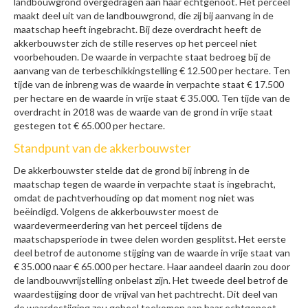
landbouwgrond overgedragen aan haar echtgenoot. Het perceel
maakt deel uit van de landbouwgrond, die zij bij aanvang in de
maatschap heeft ingebracht. Bij deze overdracht heeft de
akkerbouwster zich de stille reserves op het perceel niet
voorbehouden. De waarde in verpachte staat bedroeg bij de
aanvang van de terbeschikkingstelling € 12.500 per hectare. Ten
tijde van de inbreng was de waarde in verpachte staat € 17.500
per hectare en de waarde in vrije staat € 35.000. Ten tijde van de
overdracht in 2018 was de waarde van de grond in vrije staat
gestegen tot € 65.000 per hectare.
Standpunt van de akkerbouwster
De akkerbouwster stelde dat de grond bij inbreng in de
maatschap tegen de waarde in verpachte staat is ingebracht,
omdat de pachtverhouding op dat moment nog niet was
beëindigd. Volgens de akkerbouwster moest de
waardevermeerdering van het perceel tijdens de
maatschapsperiode in twee delen worden gesplitst. Het eerste
deel betrof de autonome stijging van de waarde in vrije staat van
€ 35.000 naar € 65.000 per hectare. Haar aandeel daarin zou door
de landbouwvrijstelling onbelast zijn. Het tweede deel betrof de
waardestijging door de vrijval van het pachtrecht. Dit deel van
de waardestijging zou geheel toekomen aan haar echtgenoot,