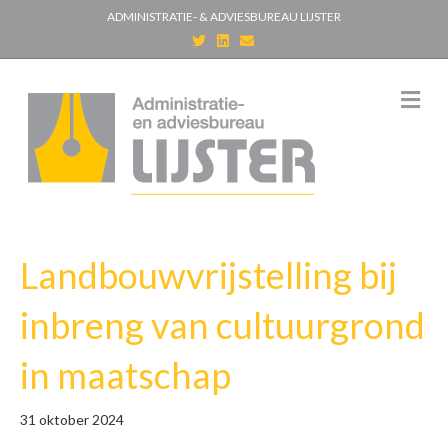
ADMINISTRATIE- & ADVIESBUREAU LIJSTER
T
L
E
w
i
m
i
n
a
t
k
i
t
e
l
M
e
d
e
r
i
n
n
u
Landbouwvrijstelling bij
inbreng van cultuurgrond
in maatschap
31 oktober 2024