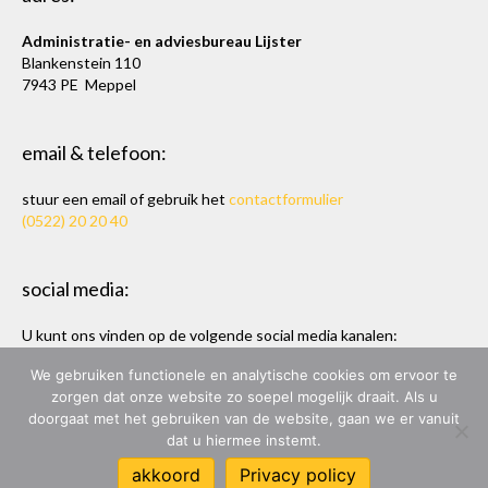
Administratie- en adviesbureau Lijster
Blankenstein 110
7943 PE Meppel
email & telefoon:
stuur een email of gebruik het
contactformulier
(0522) 20 20 40
social media:
U kunt ons vinden op de volgende social media kanalen:
Twitter
en
LinkedIn
We gebruiken functionele en analytische cookies om ervoor te
zorgen dat onze website zo soepel mogelijk draait. Als u
doorgaat met het gebruiken van de website, gaan we er vanuit
dat u hiermee instemt.
ADMINISTRATIE- & ADVIESBUREAU LIJSTER
akkoord
Privacy policy
ONTWERP & BOUW:
MARC HOPPEN