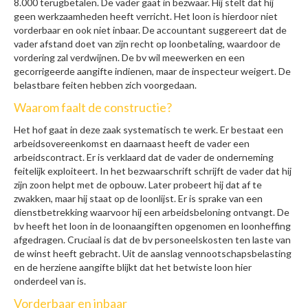
8.000 terugbetalen. De vader gaat in bezwaar. Hij stelt dat hij
geen werkzaamheden heeft verricht. Het loon is hierdoor niet
vorderbaar en ook niet inbaar. De accountant suggereert dat de
vader afstand doet van zijn recht op loonbetaling, waardoor de
vordering zal verdwijnen. De bv wil meewerken en een
gecorrigeerde aangifte indienen, maar de inspecteur weigert. De
belastbare feiten hebben zich voorgedaan.
Waarom faalt de constructie?
Het hof gaat in deze zaak systematisch te werk. Er bestaat een
arbeidsovereenkomst en daarnaast heeft de vader een
arbeidscontract. Er is verklaard dat de vader de onderneming
feitelijk exploiteert. In het bezwaarschrift schrijft de vader dat hij
zijn zoon helpt met de opbouw. Later probeert hij dat af te
zwakken, maar hij staat op de loonlijst. Er is sprake van een
dienstbetrekking waarvoor hij een arbeidsbeloning ontvangt. De
bv heeft het loon in de loonaangiften opgenomen en loonheffing
afgedragen. Cruciaal is dat de bv personeelskosten ten laste van
de winst heeft gebracht. Uit de aanslag vennootschapsbelasting
en de herziene aangifte blijkt dat het betwiste loon hier
onderdeel van is.
Vorderbaar en inbaar