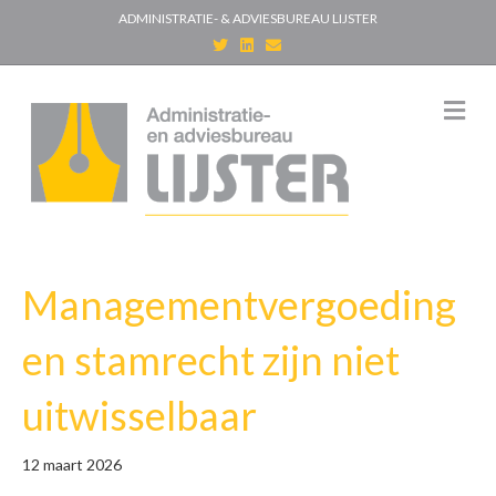
ADMINISTRATIE- & ADVIESBUREAU LIJSTER
T
L
E
w
i
m
i
n
a
t
k
i
t
e
l
M
e
d
e
r
i
n
n
u
Managementvergoeding
en stamrecht zijn niet
uitwisselbaar
12 maart 2026