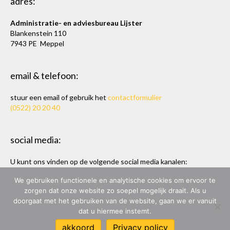
adres:
Administratie- en adviesbureau Lijster
Blankenstein 110
7943 PE Meppel
email & telefoon:
stuur een email of gebruik het
contactformulier
(0522) 20 20 40
social media:
U kunt ons vinden op de volgende social media kanalen:
Twitter
en
LinkedIn
We gebruiken functionele en analytische cookies om ervoor te
zorgen dat onze website zo soepel mogelijk draait. Als u
doorgaat met het gebruiken van de website, gaan we er vanuit
dat u hiermee instemt.
ADMINISTRATIE- & ADVIESBUREAU LIJSTER
akkoord
Privacy policy