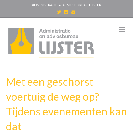
ADMINISTRATIE- & ADVIESBUREAU LIJSTER
T
L
E
w
i
m
i
n
a
t
k
i
t
e
l
M
e
d
e
r
i
n
n
u
Met een geschorst
voertuig de weg op?
Tijdens evenementen kan
dat