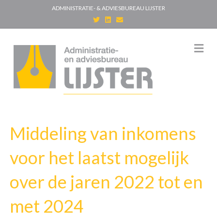
ADMINISTRATIE- & ADVIESBUREAU LIJSTER
T
L
E
w
i
m
i
n
a
t
k
i
t
e
l
M
e
d
e
r
i
n
n
u
Middeling van inkomens
voor het laatst mogelijk
over de jaren 2022 tot en
met 2024