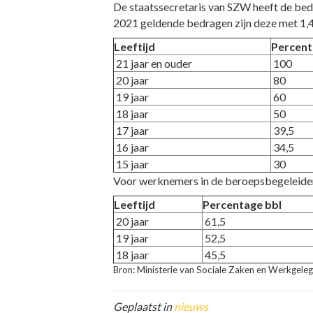
De staatssecretaris van SZW heeft de bedr
2021 geldende bedragen zijn deze met 1,
Leeftijd
Percen
21 jaar en ouder
100
20 jaar
80
19 jaar
60
18 jaar
50
17 jaar
39,5
16 jaar
34,5
15 jaar
30
Voor werknemers in de beroepsbegeleidende
Leeftijd
Percentage bbl
20 jaar
61,5
19 jaar
52,5
18 jaar
45,5
Bron: Ministerie van Sociale Zaken en Werkgel
Geplaatst in
nieuws