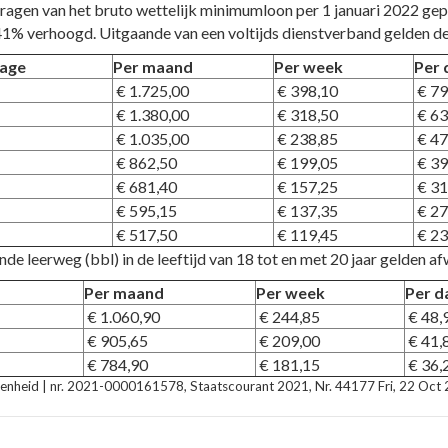
agen van het bruto wettelijk minimumloon per 1 januari 2022 gepub
41% verhoogd. Uitgaande van een voltijds dienstverband gelden d
tage
Per maand
Per week
Per 
€ 1.725,00
€ 398,10
€ 79
€ 1.380,00
€ 318,50
€ 63
€ 1.035,00
€ 238,85
€ 47
€ 862,50
€ 199,05
€ 39
€ 681,40
€ 157,25
€ 31
€ 595,15
€ 137,35
€ 27
€ 517,50
€ 119,45
€ 23
 leerweg (bbl) in de leeftijd van 18 tot en met 20 jaar gelden af
Per maand
Per week
Per d
€ 1.060,90
€ 244,85
€ 48,
€ 905,65
€ 209,00
€ 41,
€ 784,90
€ 181,15
€ 36,
egenheid | nr. 2021-0000161578, Staatscourant 2021, Nr. 44177 Fri, 22 Oc