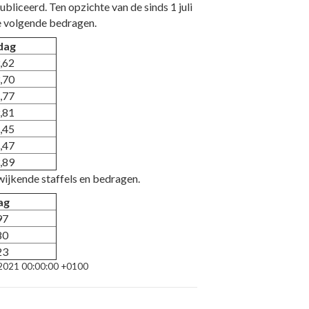
liceerd. Ten opzichte van de sinds 1 juli
e volgende bedragen.
dag
,62
,70
,77
,81
,45
,47
,89
wijkende staffels en bedragen.
ag
97
80
23
t 2021 00:00:00 +0100