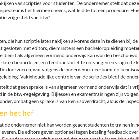
kijken van scripties voor studenten. De ondernemer stelt dat deze 
 inspecteur is het hiermee oneens, wat leidde tot een procedure. H
ptie vrijgesteld van btw?
, die hun scriptie laten nakijken alvorens deze in te dienen bij de
esloten met editors, die minstens een bacheloropleiding moeten 
ze dienst als algemeen vormend onderwijs kan worden beschouwd, 
te laten beoordelen, een feedbackbrief te ontvangen en vragen te 
criptie doorvoeren, wat volgens de ondernemer neerkomt op kenniso
leiding’. Vakinhoudelijke controle van de scripties biedt de onde
telt dat geen sprake is van algemeen vormend onderwijs dat is vri
 in de btw-regelgeving. Bijlessen en examentrainingen zijn volgens
 onder, omdat geen sprake is van kennisoverdracht, aldus de inspec
en het hof
t de ondernemer niet kan worden geacht studenten te trainen in he
nleveren. De editors geven optioneel tegen betaling feedback ove
d. De ondernemer heeft bevestigd dat geen sprake is van inhoudelij