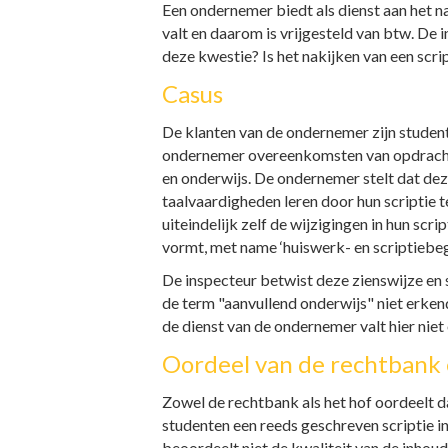
Een ondernemer biedt als dienst aan het na
valt en daarom is vrijgesteld van btw. De
deze kwestie? Is het nakijken van een scri
Casus
De klanten van de ondernemer zijn studenten
ondernemer overeenkomsten van opdracht g
en onderwijs. De ondernemer stelt dat de
taalvaardigheden leren door hun scriptie 
uiteindelijk zelf de wijzigingen in hun s
vormt, met name ‘huiswerk- en scriptiebege
De inspecteur betwist deze zienswijze en s
de term "aanvullend onderwijs" niet erkend
de dienst van de ondernemer valt hier niet
Oordeel van de rechtbank 
Zowel de rechtbank als het hof oordeelt da
studenten een reeds geschreven scriptie i
beoordeelt niet de kwaliteit van de inhou