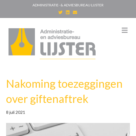
ADMINISTRATIE- & ADVIESBUREAU LIJSTER
T
L
E
w
i
m
i
n
a
t
k
i
t
e
l
M
e
d
e
r
i
n
n
u
Nakoming toezeggingen
over giftenaftrek
8 juli 2021