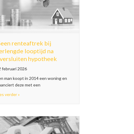
een renteaftrek bij
erlengde looptijd na
versluiten hypotheek
 februari 2026
en man koopt in 2014 een woning en
ening is afkoop pensioen
nanciert deze met een
about Geen renteaftrek bij verlengde looptijd na oversluite
es verder »