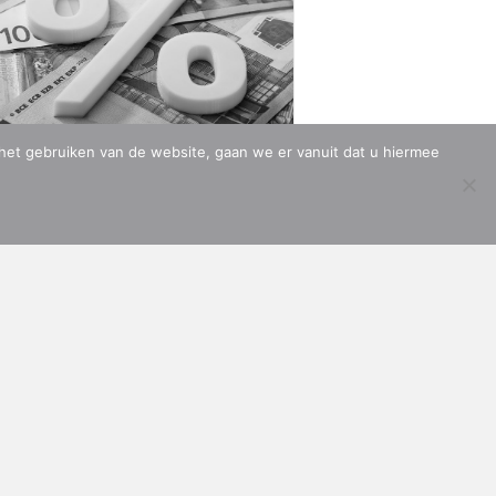
ial media:
nt ons vinden op de volgende social media
len:
ter
en
LinkedIn
 het gebruiken van de website, gaan we er vanuit dat u hiermee
ollectieve uitspraak
ONTWERP & BOUW:
MARC HOPPEN
assaal bezwaar
elastingrente
 februari 2026
et afzonderlijk
nlangs heeft de inspecteur van de
elastingdienst
ng
about Collectieve uitspraak massaal bezwaar belastingrente
es verder »