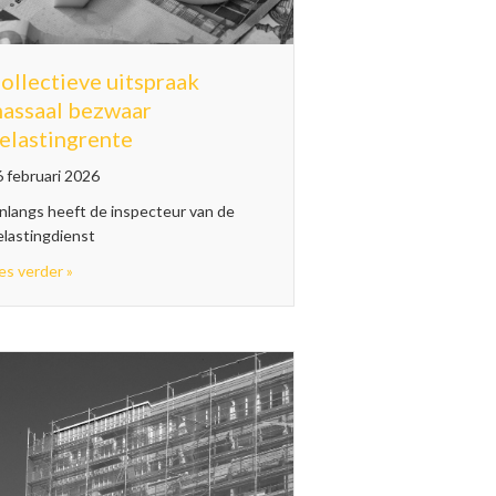
ollectieve uitspraak
assaal bezwaar
elastingrente
 februari 2026
nlangs heeft de inspecteur van de
elastingdienst
et afzonderlijk
about Collectieve uitspraak massaal bezwaar belastingrente
es verder »
ng