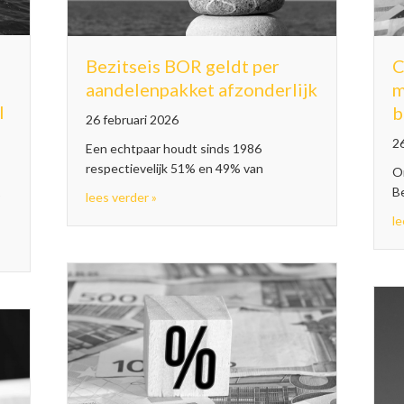
Bezitseis BOR geldt per
C
aandelenpakket afzonderlijk
m
l
b
26 februari 2026
26
Een echtpaar houdt sinds 1986
respectievelijk 51% en 49% van
O
B
p
about Bezitseis BOR geldt per aandelenpakk
lees verder »
le
scale eenheid omdat onderneming deelneming al was beëindigd bij voegi