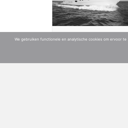
adres:
Administratie- en adviesbureau Lijster
Blankenstein 110
7943 PE Meppel
Geen aftrek voor fiscale
We gebruiken functionele en analytische cookies om ervoor te 
eenheid omdat
onderneming deelneming a
ADMINISTRATIE- & ADVIESBUREAU LIJSTER
was beëindigd bij voeging
26 februari 2026
Een bv houdt een deelneming in een o
Isle of Man gevestigde
about Geen aftrek voor fi
lees verder »