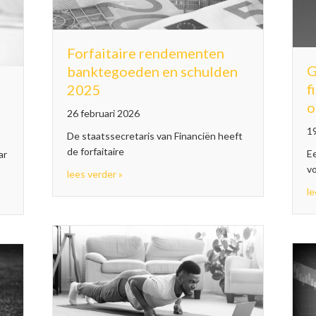
Forfaitaire rendementen
G
banktegoeden en schulden
f
2025
o
26 februari 2026
19
De staatssecretaris van Financiën heeft
de forfaitaire
E
ar
vo
about Forfaitaire rendementen banktegoed
lees verder »
 aan dga is nog geen prijsgeven
le