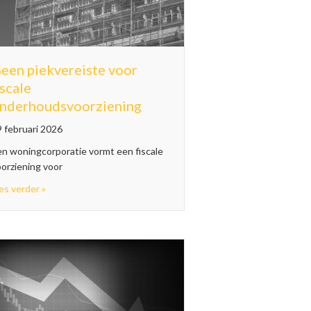
een piekvereiste voor
iscale
nderhoudsvoorziening
 februari 2026
en woningcorporatie vormt een fiscale
orziening voor
en en schulden 2025
about Geen piekvereiste voor fiscale onderhoudsvoorziening
es verder »