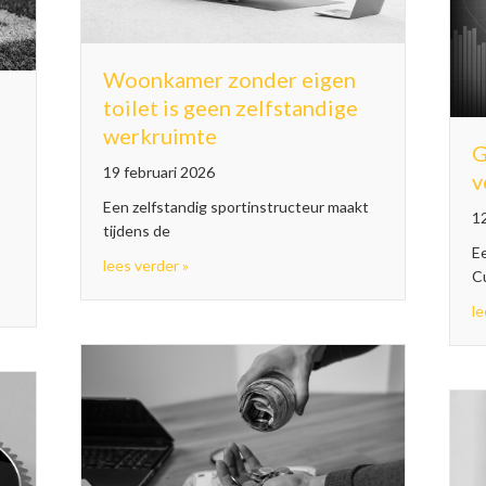
Woonkamer zonder eigen
toilet is geen zelfstandige
werkruimte
G
19 februari 2026
v
Een zelfstandig sportinstructeur maakt
12
tijdens de
Ee
about Woonkamer zonder eigen toilet is ge
lees verder »
Cu
 werknemers zijn loon in natura
le