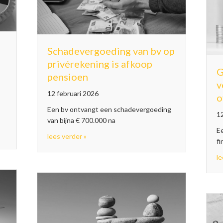
Schadevergoeding van bv op
privérekening is afkoop
G
pensioen
v
12 februari 2026
o
Een bv ontvangt een schadevergoeding
12
van bijna € 700.000 na
E
onder Nederlandse anbi-registratie
about Schadevergoeding van bv op privérek
lees verder »
fi
le