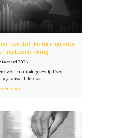
een wettelijke termijn voor
erliesbeschikking
 februari 2026
n bv die statutair gevestigd is op
en zelfstandige werkruimte
raçao, maakt deel uit
about Geen wettelijke termijn voor verliesbeschikking
es verder »