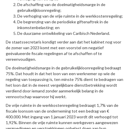
De afschaffing van de doelmatigheidsmarge in de
gebruikelijkloonregeling;
De verhoging van de vrije ruimte in de werkkostenregeling;
De begrenzing van de periodieke giftenaftrek in de
inkomstenbelasting; en
De duurzame ontwikkeling van Caribisch Nederland.
De staatssecretaris kondigt verder aan dat het kabinet nog voor
de zomer van 2023 komt met een voorstel om negatief
geëvalueerde fiscale regelingen af te afschaffen of te
vereenvoudigen.
De doelmatigheidsmarge in de gebruikelijkloonregeling bedraagt
75%. Dat houdt in dat het loon van een werknemer op wie de
regeling van toepassing is, ten minste 75% dient te bedragen van
het loon dat in de meest vergelijkbare dienstbetrekking wordt
verdiend door iemand zonder aanmerkelijk belang in de
vennootschap waarvoor hij werkt.
De vrije ruimte in de werkkostenregeling bedraagt 1,7% van de
fiscale loonsom van de onderneming tot een bedrag van €
400.000. Met ingang van 1 januari 2023 wordt dit verhoogd tot
1,92%. Binnen de vrije ruimte kunnen werkgevers aangewezen
vergoedingen en verstrekkingen onbelast doen aan hun