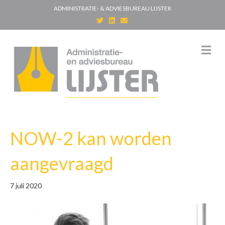
ADMINISTRATIE- & ADVIESBUREAU LIJSTER
T
L
E
w
i
m
i
n
a
t
k
i
t
e
l
M
e
d
e
r
i
n
n
u
NOW-2 kan worden
aangevraagd
7 juli 2020