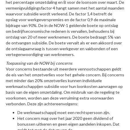
het percentage omzetdaling en B voor de loonsom over maart. De
vermenigvuldigingsfactor 4 hangt samen met het aantal maanden
waarvoor subsidie wordt verleend. De factor 1,4 betreft de
opslag voor werkgeverspremies en de factor 0,9 de maximale
bijdrage van 90%. De in de NOW-1 geldende boete op ontslag
om bedrijfseconomische redenen is vervallen, behoudens bij
ontslag van 20 of meer werknemers. De boete bedraagt 5% van
de ontvangen subsidie. De boete vervalt als er een akkoord over
de ontslagaanvraag is tussen werkgever en vakbonden of een
vertegenwoordiging van werknemers.
Toepassing van de NOW bij concerns
Voor concerns bestaande uit meerdere vennootschappen geldt
de eis van het omzetverlies voor het gehele concern. Bij concerns
met minder dan 20% omzetverlies kunnen individuele
werkmaatschappijen subsidie voor hun loonkosten aanvragen op
basis van de eigen omzetdaling. Om misbruik van de regeling te
voorkomen, worden aan deze verruiming extra voorwaarden
verbonden. Deze zijn achtereenvolgens:
De werkmaatschappij moet een rechtspersoon zijn.
Het concern mag over het jaar 2020 geen dividend of
bonussen uitkeren en geen eigen aandelen inkopen. Dat
geldt tot met de datum van de