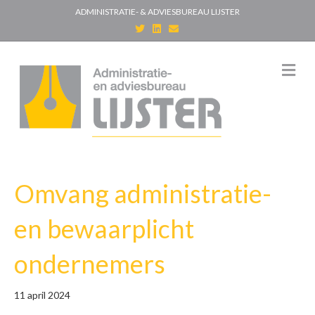
ADMINISTRATIE- & ADVIESBUREAU LIJSTER
T
L
E
w
i
m
i
n
a
t
k
i
t
e
l
M
e
d
e
r
i
n
n
u
Omvang administratie-
en bewaarplicht
ondernemers
11 april 2024