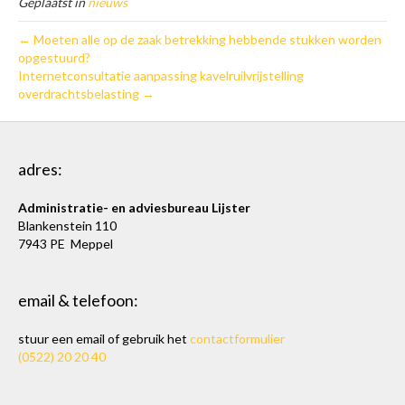
Geplaatst in
nieuws
← Moeten alle op de zaak betrekking hebbende stukken worden
opgestuurd?
Internetconsultatie aanpassing kavelruilvrijstelling
overdrachtsbelasting →
adres:
Administratie- en adviesbureau Lijster
Blankenstein 110
7943 PE Meppel
email & telefoon:
stuur een email of gebruik het
contactformulier
(0522) 20 20 40