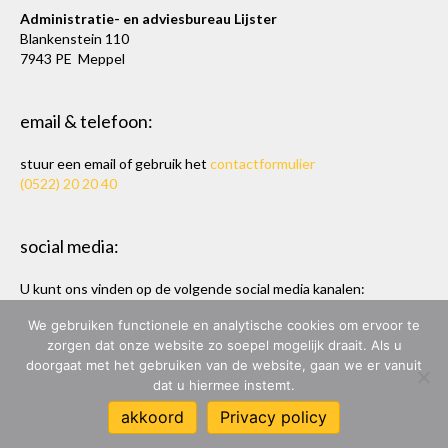
Administratie- en adviesbureau Lijster
Blankenstein 110
7943 PE Meppel
email & telefoon:
stuur een email of gebruik het
contactformulier
(0522) 20 20 40
social media:
U kunt ons vinden op de volgende social media kanalen:
Twitter
en
LinkedIn
We gebruiken functionele en analytische cookies om ervoor te
zorgen dat onze website zo soepel mogelijk draait. Als u
doorgaat met het gebruiken van de website, gaan we er vanuit
dat u hiermee instemt.
ADMINISTRATIE- & ADVIESBUREAU LIJSTER
akkoord
Privacy policy
ONTWERP & BOUW:
MARC HOPPEN